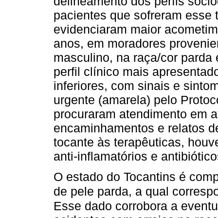
delineamento dos perfis socio
pacientes que sofreram esse t
evidenciaram maior acometimen
anos, em moradores provenien
masculino, na raça/cor parda
perfil clínico mais apresent
inferiores, com sinais e sinto
urgente (amarela) pelo Proto
procuraram atendimento em at
encaminhamentos e relatos de
tocante às terapêuticas, houv
anti-inflamatórios e antibiótico
O estado do Tocantins é comp
de pele parda, a qual corres
Esse dado corrobora a eventu