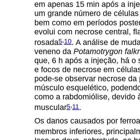
em apenas 15 min após a inje
um grande número de células i
bem como em períodos poster
evolui com necrose central, f
,
5
10
rosada
. A análise de mud
veneno da
Potamotrygon falkn
que, 6 h após a injeção, há o 
e focos de necrose em célula
pode-se observar necrose da 
músculo esquelético, podendo
como a rabdomiólise, devido à
,
5
11
muscular
.
Os danos causados por ferro
membros inferiores, principal