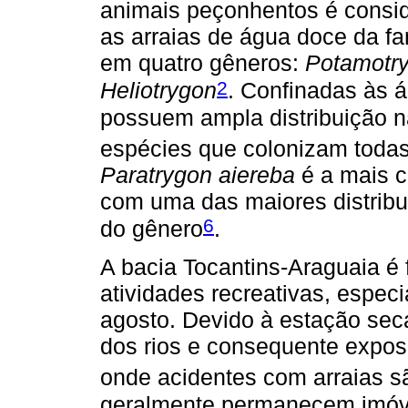
animais peçonhentos é consi
as arraias de água doce da fa
em quatro gêneros:
Potamotr
2
Heliotrygon
. Confinadas às á
possuem ampla distribuição n
espécies que colonizam todas 
Paratrygon aiereba
é a mais c
com uma das maiores distribu
6
do gênero
.
A bacia Tocantins-Araguaia é 
atividades recreativas, espec
agosto. Devido à estação sec
dos rios e consequente exposi
onde acidentes com arraias 
geralmente permanecem imóvei