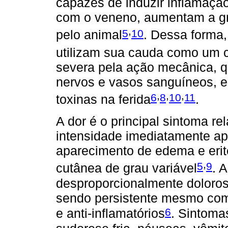
capazes de induzir inflamaçã
com o veneno, aumentam a gr
,
5
10
pelo animal
. Dessa forma
utilizam sua cauda como um c
severa pela ação mecânica, qu
nervos e vasos sanguíneos, e
,
,
,
6
8
10
11
toxinas na ferida
.
A dor é o principal sintoma r
intensidade imediatamente a
aparecimento de edema e erit
,
5
9
cutânea de grau variável
. 
desproporcionalmente dolorosa
sendo persistente mesmo com
6
e anti-inflamatórios
. Sintoma