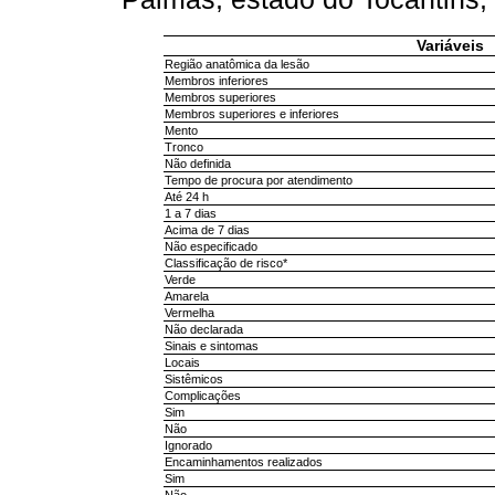
Variáveis
Região anatômica da lesão
Membros inferiores
Membros superiores
Membros superiores e inferiores
Mento
Tronco
Não definida
Tempo de procura por atendimento
Até 24 h
1 a 7 dias
Acima de 7 dias
Não especificado
Classificação de risco*
Verde
Amarela
Vermelha
Não declarada
Sinais e sintomas
Locais
Sistêmicos
Complicações
Sim
Não
Ignorado
Encaminhamentos realizados
Sim