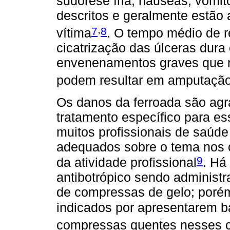
sudorese fria, náuseas, vômit
descritos e geralmente estão 
,
7
8
vítima
. O tempo médio de r
cicatrização das úlceras dura 
envenenamentos graves que 
podem resultar em amputação
Os danos da ferroada são agr
tratamento específico para es
muitos profissionais de saúd
adequados sobre o tema nos 
9
da atividade profissional
. Há 
antibotrópico sendo administr
de compressas de gelo; poré
indicados por apresentarem ba
compressas quentes nesses 