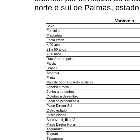
norte e sul de Palmas, estado
Variáveis
Sexo
Feminino
Masculino
Faixa etária
≤ 20 anos
21 a 50 anos
> 50 anos
Raça/cor de pele
Parda
Branca
Amarela
Preta
Mês de ocorrência do acidente
Janeiro a maio
Junho a setembro
Outubro a dezembro
Local de procedência
Plano Diretor Sul
Outro estado
Outra cidade
Aureny I, II, III e IV
Plano Diretor Norte
Taquaralto
Taquari
Taquaruçu