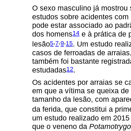
O sexo masculino já mostrou 
estudos sobre acidentes com 
pode estar associado ao padr
14
dos homens
e à prática de 
,
,
,
5
7
9
15
lesão
. Um estudo real
casos de ferroadas de arraias,
também foi bastante registra
12
estudadas
.
Os acidentes por arraias se c
em que a vítima se queixa de 
tamanho da lesão, com apare
da ferida, que constitui a pr
um estudo realizado em 2015 
que o veneno da
Potamotrygo