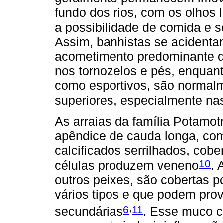
fundo dos rios, com os olhos
a possibilidade de comida e 
Assim, banhistas se acidenta
acometimento predominante de
nos tornozelos e pés, enquant
como esportivos, são normal
superiores, especialmente na
As arraias da família Potamo
apêndice de cauda longa, com
calcificados serrilhados, cobe
10
células produzem veneno
. 
outros peixes, são cobertas 
vários tipos e que podem prov
,
6
11
secundárias
. Esse muco c