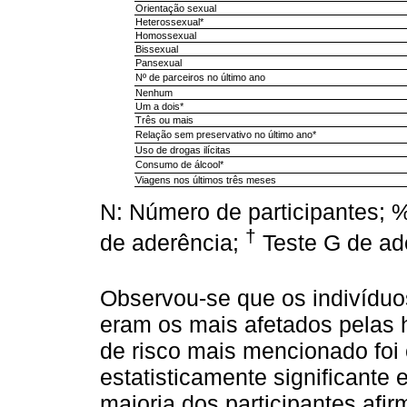
Orientação sexual
Heterossexual*
Homossexual
Bissexual
Pansexual
Nº de parceiros no último ano
Nenhum
Um a dois*
Três ou mais
Relação sem preservativo no último ano*
Uso de drogas ilícitas
Consumo de álcool*
Viagens nos últimos três meses
N: Número de participantes; %
†
de aderência;
Teste G de ad
Observou-se que os indivíduo
eram os mais afetados pelas h
de risco mais mencionado foi 
estatisticamente significante
maioria dos participantes afir