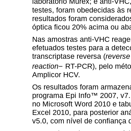
laboratório Murex; e anti-VHC,
testes, foram obedecidas às 
resultados foram considerad
óptica ficou 20% acima ou aba
Nas amostras anti-VHC reagen
efetuados testes para a det
transcriptase reversa (
reverse
reaction
−
RT-PCR), pelo mét
Amplicor HCV.
Os resultados foram armaze
programa Epi Info™ 2007, v7
no Microsoft Word 2010 e tab
Excel 2010, para posterior aná
v5.0, com nível de confiança