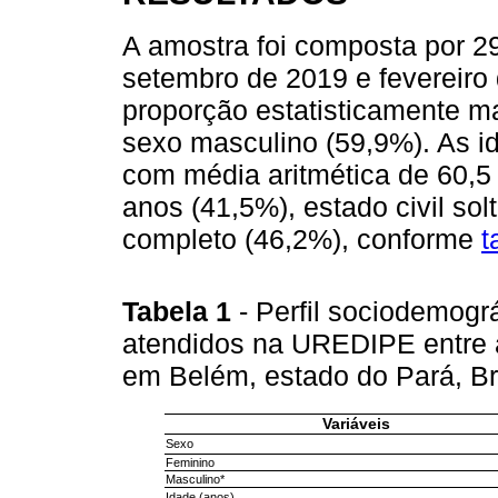
A amostra foi composta por 29
setembro de 2019 e fevereiro
proporção estatisticamente ma
sexo masculino (59,9%). As i
com média aritmética de 60,5 
anos (41,5%), estado civil so
completo (46,2%), conforme
t
Tabela 1
- Perfil sociodemogr
atendidos na UREDIPE entre a
em Belém, estado do Pará, Br
Variáveis
Sexo
Feminino
Masculino*
Idade (anos)