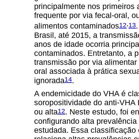
principalmente nos primeiros 
frequente por via fecal-oral, 
,
12
13
alimentos contaminados
Brasil, até 2015, a transmis
anos de idade ocorria princip
contaminados. Entretanto, a p
transmissão por via alimentar
oral associada à prática sexu
14
ignorada
.
A endemicidade do VHA é cla
soropositividade do anti-VHA 
12
ou alta
. Neste estudo, foi 
configurando alta prevalência
estudada. Essa classificação é
relaciona altas prevalências