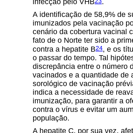
23
infecção pelo VHB
.
A identificação de 58,9% de 
imunizados pela vacinação pod
cenário da cobertura vacinal
fato de o Norte ter sido a pri
24
contra a hepatite B
, e os tí
o passar do tempo. Tal hipóte
discrepância entre o número d
vacinados e a quantidade de
sorológico de vacinação prévi
indica a necessidade de reava
imunização, para garantir a of
contra o vírus e evitar um a
população.
A hepatite C, por sua vez, af