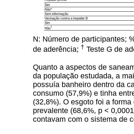
Sim
Não*
Sem informação
Vacinação contra a hepatite B
Sim
†
Não
N: Número de participantes; %
†
de aderência;
Teste G de ad
Quanto a aspectos de saneam
da população estudada, a maio
possuía banheiro dentro da c
consumo (57,9%) e tinha entre
(32,8%). O esgoto foi a forma
prevalente (68,6%, p < 0,0001
contavam com o sistema de co