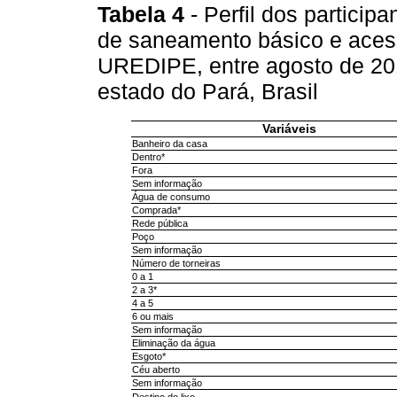
Tabela 4
- Perfil dos partici
de saneamento básico e acess
UREDIPE, entre agosto de 201
estado do Pará, Brasil
Variáveis
Banheiro da casa
Dentro*
Fora
Sem informação
Água de consumo
Comprada*
Rede pública
Poço
Sem informação
Número de torneiras
0 a 1
2 a 3*
4 a 5
6 ou mais
Sem informação
Eliminação da água
Esgoto*
Céu aberto
Sem informação
Destino do lixo