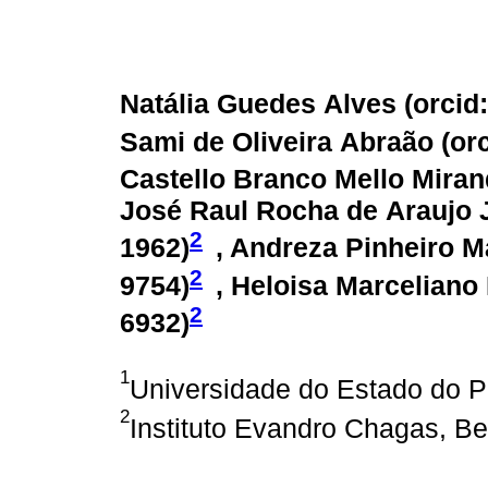
Natália Guedes Alves (
orcid
Sami de Oliveira Abraão (
or
Castello Branco Mello Miran
José Raul Rocha de Araujo J
2
1962
)
, Andreza Pinheiro M
2
9754
)
, Heloisa Marceliano
2
6932
)
1
Universidade do Estado do Pa
2
Instituto Evandro Chagas, Be