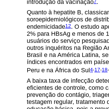
7
introdução da vacinação
.
Quanto à hepatite B, classica
soroepidemiológicos de distri
12
endemicidade
. O estudo a
2% para HBsAg e menos de 10%
usuários do serviço pesquisa
outros inquéritos na Região 
Brasil e na América Latina, s
índices encontrados em paíse
,
,
,
4
17
18
Peru e na África do Sul
A baixa taxa de infecção det
eficientes de controle, como
prevenção do contágio, triag
testagem regular, tratamento 
educação básica, pois a pre