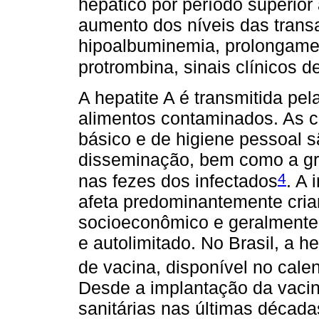
hepático por período superio
aumento dos níveis das trans
hipoalbuminemia, prolongame
protrombina, sinais clínicos de
A hepatite A é transmitida pel
alimentos contaminados. As 
básico e de higiene pessoal s
disseminação, bem como a gr
4
nas fezes dos infectados
. A 
afeta predominantemente cria
socioeconômico e geralmente
e autolimitado. No Brasil, a h
de vacina, disponível no cale
Desde a implantação da vaci
sanitárias nas últimas décadas