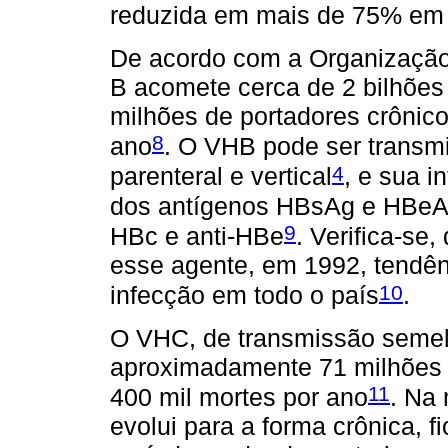
reduzida em mais de 75% em 
De acordo com a Organização
B acomete cerca de 2 bilhõe
milhões de portadores crônico
8
ano
. O VHB pode ser transmi
4
parenteral e vertical
, e sua i
dos antígenos HBsAg e HBeAg 
9
HBc e anti-HBe
. Verifica-se
esse agente, em 1992, tendên
10
infecção em todo o país
.
O VHC, de transmissão semel
aproximadamente 71 milhões
11
400 mil mortes por ano
. Na 
evolui para a forma crônica, f