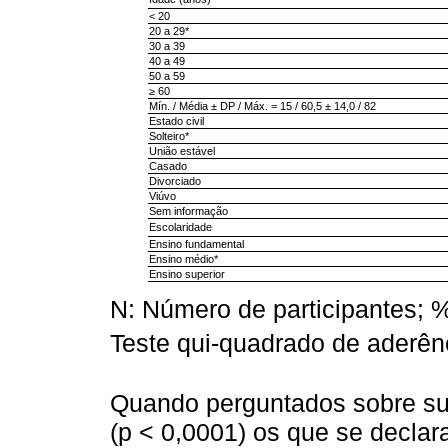
< 20
20 a 29*
30 a 39
40 a 49
50 a 59
≥ 60
Mín. / Média ± DP / Máx. = 15 / 60,5 ± 14,0 / 82
Estado civil
Solteiro*
União estável
Casado
Divorciado
Viúvo
Sem informação
Escolaridade
Ensino fundamental
Ensino médio*
Ensino superior
N: Número de participantes; %
Teste qui-quadrado de aderên
Quando perguntados sobre su
(p < 0,0001) os que se decla