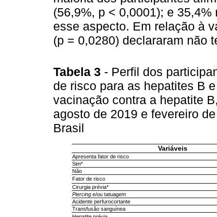
(56,9%, p < 0,0001); e 35,4%
esse aspecto. Em relação à v
(p = 0,0280) declararam não t
Tabela 3
- Perfil dos partici
de risco para as hepatites B e 
vacinação contra a hepatite 
agosto de 2019 e fevereiro d
Brasil
Variáveis
Apresenta fator de risco
Sim*
Não
Fator de risco
Cirurgia prévia*
Piercing
e/ou tatuagem
Acidente perfurocortante
Transfusão sanguínea
Hepatite prévia