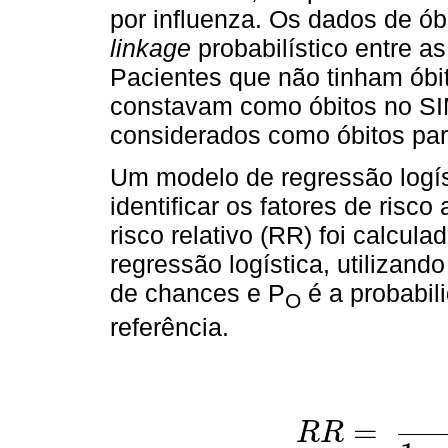
por influenza. Os dados de ób
linkage
probabilístico entre 
Pacientes que não tinham óbi
constavam como óbitos no SI
considerados como óbitos para
Um modelo de regressão logíst
identificar os fatores de risco
risco relativo (RR) foi calcula
regressão logística, utilizan
de chances e P
é a probabil
O
referência.
=
R
R
R
R
=