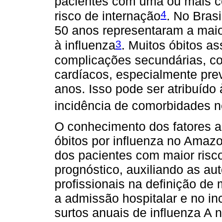
pacientes com uma ou mais c
4
risco de internação
. No Bras
50 anos representaram a maio
3
à influenza
. Muitos óbitos a
complicações secundárias, 
cardíacos, especialmente pre
anos. Isso pode ser atribuído
incidência de comorbidades ne
O conhecimento dos fatores 
óbitos por influenza no Amazo
dos pacientes com maior risc
prognóstico, auxiliando as au
profissionais na definição de 
a admissão hospitalar e no in
surtos anuais de influenza A 