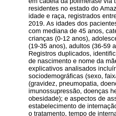
em cadeia da polimerase via 
residentes no estado do Ama
idade e raça, registrados ent
2019. As idades dos paciente
com mediana de 45 anos, cate
crianças (0-12 anos), adolesc
(19-35 anos), adultos (36-59 
Registros duplicados, identif
de nascimento e nome da mãe,
explicativos analisados incluí
sociodemográficas (sexo, faixa
(gravidez, pneumopatia, doenç
imunossupressão, doenças he
obesidade); e aspectos de assi
estabelecimento de internação
o tratamento, tempo de intern