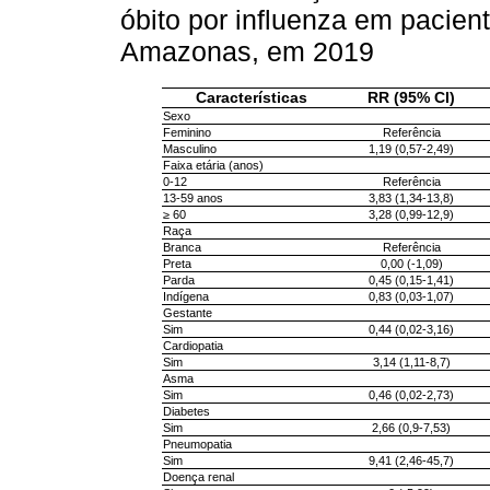
óbito por influenza em pacien
Amazonas, em 2019
Características
RR (95% CI)
Sexo
Feminino
Referência
Masculino
1,19 (0,57-2,49)
Faixa etária (anos)
0-12
Referência
13-59 anos
3,83 (1,34-13,8)
≥ 60
3,28 (0,99-12,9)
Raça
Branca
Referência
Preta
0,00 (-1,09)
Parda
0,45 (0,15-1,41)
Indígena
0,83 (0,03-1,07)
Gestante
Sim
0,44 (0,02-3,16)
Cardiopatia
Sim
3,14 (1,11-8,7)
Asma
Sim
0,46 (0,02-2,73)
Diabetes
Sim
2,66 (0,9-7,53)
Pneumopatia
Sim
9,41 (2,46-45,7)
Doença renal