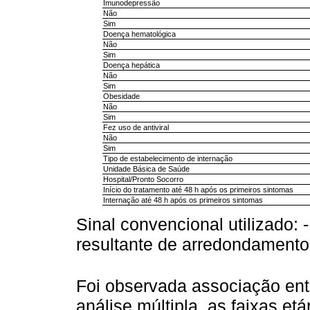
Imunodepressão
Não
Sim
Doença hematológica
Não
Sim
Doença hepática
Não
Sim
Obesidade
Não
Sim
Fez uso de antiviral
Não
Sim
Tipo de estabelecimento de internação
Unidade Básica de Saúde
Hospital/Pronto Socorro
Início do tratamento até 48 h após os primeiros sintomas
Internação até 48 h após os primeiros sintomas
Sinal convencional utilizado: 
resultante de arredondamento
Foi observada associação entr
análise múltipla, as faixas et