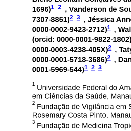
1
2
1696
)
, Vanderson de So
2
3
7307-8851
)
, Jéssica Ann
1
0000-0002-9423-2712
)
, Wa
(
orcid: 0000-0001-9822-1802
2
0000-0003-4238-405X
)
, Ta
2
0000-0001-5718-3686
)
, Da
1
2
3
0001-5969-544
)
1
Universidade Federal do A
em Ciências da Saúde, Manau
2
Fundação de Vigilância em 
Rosemary Costa Pinto, Manau
3
Fundação de Medicina Tropica