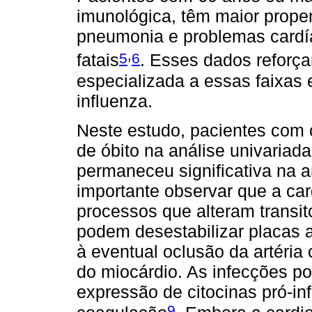
imunológica, têm maior prop
pneumonia e problemas cardía
,
5
6
fatais
. Esses dados reforç
especializada a essas faixas 
influenza.
Neste estudo, pacientes com 
de óbito na análise univaria
permaneceu significativa na a
importante observar que a ca
processos que alteram transit
podem desestabilizar placas a
à eventual oclusão da artéria 
do miocárdio. As infecções p
expressão de citocinas pró-in
9