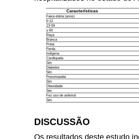
Características
Faixa etária (anos)
0-12
13-59
≥ 60
Raça
Branca
Preta
Parda
Indígena
Cardiopatia
Sim
Diabetes
Sim
Pneumopatia
Sim
Obesidade
Sim
Fez uso de antiviral
Sim
DISCUSSÃO
Os resultados deste estudo i