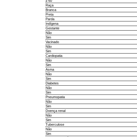
≥ 60
Raça
Branca
Preta
Parda
Indígena
Gestante
Não
Sim
Vacinado
Não
Sim
Cardiopatia
Não
Sim
Asma
Não
Sim
Diabetes
Não
Sim
Pneumopatia
Não
Sim
Doença renal
Não
Sim
Tuberculose
Não
Sim