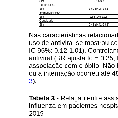
Sim
0 (-5,99)
Tuberculose
Sim
1,69 (0,08-18,1)
Imunodeprimido
Sim
2,65 (0,5-12,6)
Obesidade
Sim
3,49 (0,41-29,9)
Nas características relaciona
uso de antiviral se mostrou c
IC 95%: 0,12-1,01). Controlan
antiviral (RR ajustado = 0,35
associação com o óbito. Não 
ou a internação ocorreu até 48
3
).
Tabela 3
- Relação entre assi
influenza em pacientes hospi
2019