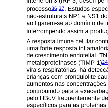
interferon 3 (IRF-3) desempen
,
36
37
processo
. Estudos espec
não-estruturais NP1 e NS1 d
ao ligarem-se ao domínio de 
interrompendo assim a produçã
A resposta imune celular cont
uma forte resposta inflamatór
de crescimento endotelial, TN
24
metaloproteínases (TIMP-1)
virais respiratórias, há detec
crianças com bronquiolite ca
aumentos nas concentrações d
contribuindo para a exacerb
pelo HBoV frequentemente de
específicos para as proteínas