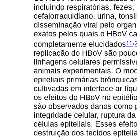
incluindo respiratórias, fezes, 
cefalorraquidiano, urina, tonsi
disseminação viral pelo orga
exatos pelos quais o HBoV c
,
11
completamente elucidados
replicação do HBoV são pouco
linhagens celulares permissiva
animais experimentais. O mod
epiteliais primárias brônquic
cultivadas em interface ar-líqu
os efeitos do HBoV no epitéli
são observados danos como pe
integridade celular, ruptura da 
células epiteliais. Esses ef
destruição dos tecidos epiteli