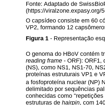
Fonte: Adaptado de SwissBio
(https://viralzone.expasy.org/5
O capsídeo consiste em 60 có
VP2, formando 12 capsômero
Figura 1
- Representação esq
O genoma do HBoV contém três
reading frame
- ORF): ORF1, q
(NS), como NS1, NS1-70, NS2
proteínas estruturais VP1 e V
a fosfoproteína nuclear (NP) 
delimitado por sequências pal
conhecidas como "repetições t
estruturas de
hairpin
, com 140