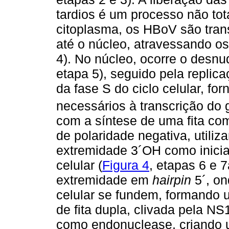
tardios é um processo não to
citoplasma, os HBoV são trans
até o núcleo, atravessando os
4). No núcleo, ocorre o desn
etapa 5), seguido pela replic
da fase S do ciclo celular, f
necessários à transcrição do
com a síntese de uma fita co
de polaridade negativa, utili
extremidade 3´OH como inici
celular (
Figura 4
, etapas 6 e 7
extremidade em
hairpin
5´, on
celular se fundem, formando 
de fita dupla, clivada pela NS1
como endonuclease, criando um