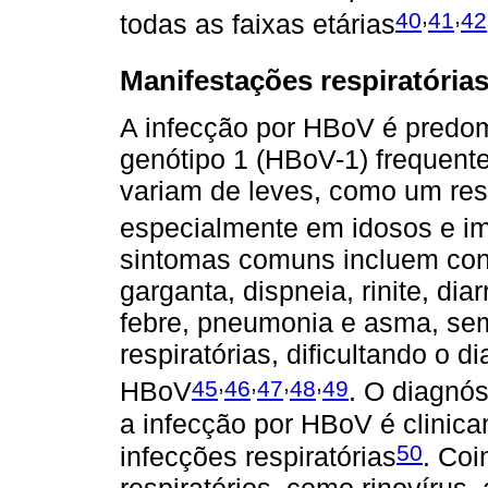
,
,
40
41
42
todas as faixas etárias
Manifestações respiratória
A infecção por HBoV é predom
genótipo 1 (HBoV-1) frequent
variam de leves, como um re
especialmente em idosos e 
sintomas comuns incluem cong
garganta, dispneia, rinite, diar
febre, pneumonia e asma, sem
respiratórias, dificultando o d
,
,
,
,
45
46
47
48
49
HBoV
. O diagnós
a infecção por HBoV é clinica
50
infecções respiratórias
. Coi