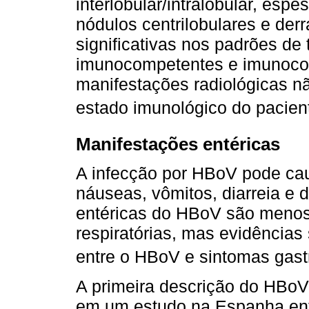
interlobular/intralobular, es
nódulos centrilobulares e der
significativas nos padrões de
imunocompetentes e imunoco
manifestações radiológicas n
estado imunológico do pacien
Manifestações entéricas
A infecção por HBoV pode cau
náuseas, vômitos, diarreia e 
entéricas do HBoV são menos
respiratórias, mas evidência
entre o HBoV e sintomas gastr
A primeira descrição do HBoV
em um estudo na Espanha entr