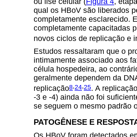
ou lise celular (
Figura 4
, etap
qual os HBoV são liberados pe
completamente esclarecido. E
completamente capacitadas para
novos ciclos de replicação e 
Estudos ressaltaram que o pr
intimamente associado aos fa
célula hospedeira, ao contrár
geralmente dependem da DNA 
,
,
8
24
25
replicação
. A replicaçã
-3 e -4) ainda não foi suficie
se seguem o mesmo padrão o
PATOGÊNESE E RESPOST
Os HBoV foram detectados em 