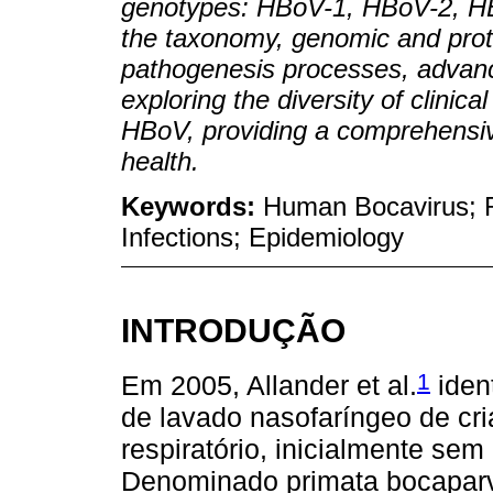
genotypes: HBoV-1, HBoV-2, HB
the taxonomy, genomic and prote
pathogenesis processes, advanc
exploring the diversity of clinic
HBoV, providing a comprehensive
health.
Keywords:
Human Bocavirus; Re
Infections; Epidemiology
INTRODUÇÃO
1
Em 2005, Allander et al.
iden
de lavado nasofaríngeo de cri
respiratório, inicialmente sem
Denominado primata bocaparv