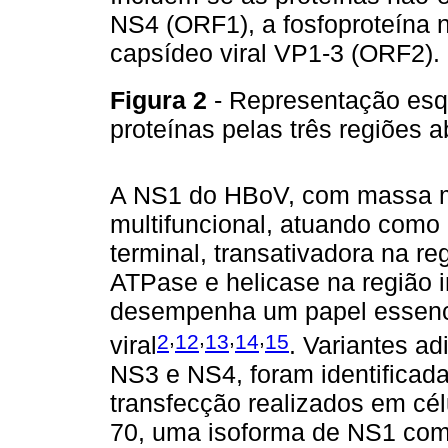
NS4 (ORF1), a fosfoproteína 
capsídeo viral VP1-3 (ORF2).
Figura 2
- Representação esq
proteínas pelas três regiões 
A NS1 do HBoV, com massa m
multifuncional, atuando como
terminal, transativadora na re
ATPase e helicase na região i
desempenha um papel essenci
,
,
,
,
2
12
13
14
15
viral
. Variantes a
NS3 e NS4, foram identificad
transfecção realizados em cél
70, uma isoforma de NS1 com 