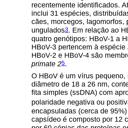
recentemente identificados. 
inclui 31 espécies, distribuí
cães, morcegos, lagomorfos, p
3
ungulados
. Em relação ao H
quatro genótipos: HBoV-1 a 
HBoV-3 pertencem à espécie
HBoV-2 e HBoV-4 são membr
5
primate 2
.
O HBoV é um vírus pequeno, 
diâmetro de 18 a 26 nm, con
fita simples (ssDNA) com apr
polaridade negativa ou positi
encapsuladas (cerca de 95%) 
capsídeo é composto por 12 
por 60 cópias das proteínas e