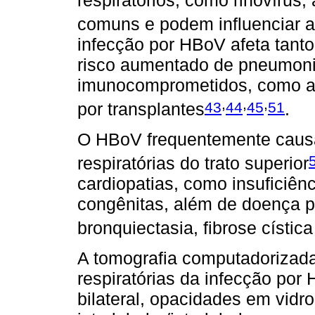
respiratórios, como rinovírus,
comuns e podem influenciar a
infecção por HBoV afeta tant
risco aumentado de pneumoni
imunocomprometidos, como a
,
,
,
43
44
45
51
por transplantes
.
O HBoV frequentemente causa
respiratórias do trato superior
cardiopatias, como insuficiên
congênitas, além de doença p
bronquiectasia, fibrose cístic
A tomografia computadorizada 
respiratórias da infecção por
bilateral, opacidades em vid