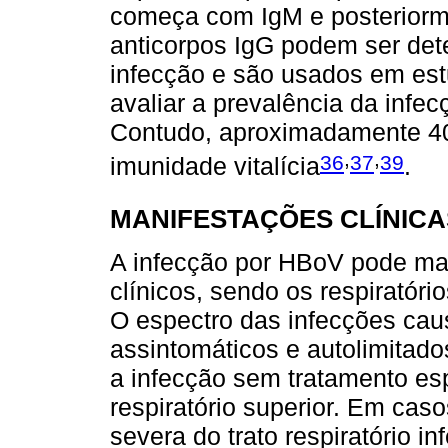
começa com IgM e posteriorme
anticorpos IgG podem ser det
infecção e são usados em est
avaliar a prevalência da infe
Contudo, aproximadamente 4
,
,
36
37
39
imunidade vitalícia
.
MANIFESTAÇÕES CLÍNICA
A infecção por HBoV pode ma
clínicos, sendo os respiratóri
O espectro das infecções ca
assintomáticos e autolimitado
a infecção sem tratamento espe
respiratório superior. Em cas
severa do trato respiratório in