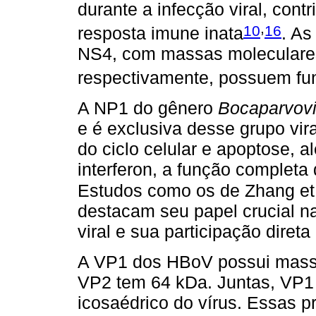
durante a infecção viral, con
,
10
16
resposta imune inata
. As
NS4, com massas moleculares
respectivamente, possuem fu
A NP1 do gênero
Bocaparvovi
e é exclusiva desse grupo vir
do ciclo celular e apoptose, 
interferon, a função completa
Estudos como os de Zhang et 
destacam seu papel crucial n
viral e sua participação direta
A VP1 dos HBoV possui massa
VP2 tem 64 kDa. Juntas, VP1
icosaédrico do vírus. Essas p