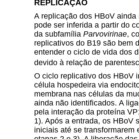
REPLICAÇÃO
A replicação dos HBoV ainda 
pode ser inferida a partir do
da subfamília
Parvovirinae
, c
replicativos do B19 são bem 
entender o ciclo de vida dos 
devido à relação de parentes
O ciclo replicativo dos HBoV 
célula hospedeira via endocito
membrana nas células da mucos
ainda não identificados. A lig
pela interação da proteína VP1
1). Após a entrada, os HBoV 
iniciais até se transformarem
etapas 2 e 3). A liberação da