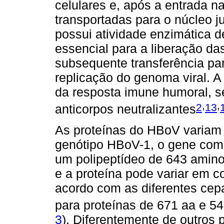
celulares e, após a entrada n
transportadas para o núcleo 
possui atividade enzimática d
essencial para a liberação da
subsequente transferência para
replicação do genoma viral.
da resposta imune humoral, s
,
,
2
13
anticorpos neutralizantes
As proteínas do HBoV variam
genótipo HBoV-1, o gene comp
um polipeptídeo de 643 amino
e a proteína pode variar em c
acordo com as diferentes cep
para proteínas de 671 aa e 5
3
). Diferentemente de outros 