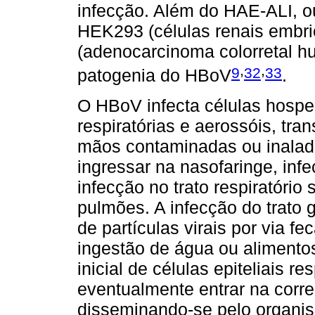
infecção. Além do HAE-ALI, o
HEK293 (células renais embr
(adenocarcinoma colorretal hu
,
,
9
32
33
patogenia do HBoV
.
O HBoV infecta células hospe
respiratórias e aerossóis, tran
mãos contaminadas ou inalado
ingressar na nasofaringe, infe
infecção no trato respiratório
pulmões. A infecção do trato g
de partículas virais por via fec
ingestão de água ou alimento
inicial de células epiteliais r
eventualmente entrar na corre
disseminando-se pelo organis