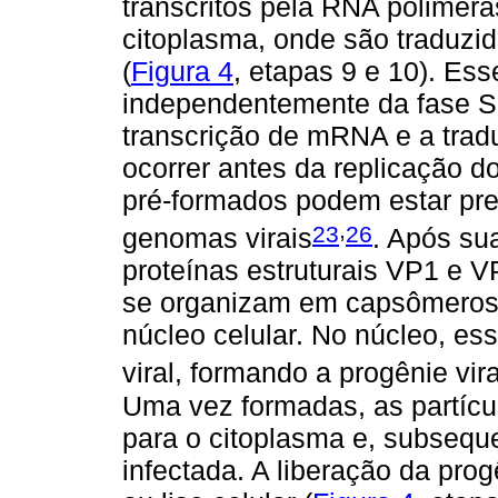
transcritos pela RNA polimera
citoplasma, onde são traduzi
(
Figura 4
, etapas 9 e 10). Es
independentemente da fase S d
transcrição de mRNA e a trad
ocorrer antes da replicação d
pré-formados podem estar pr
,
23
26
genomas virais
. Após su
proteínas estruturais VP1 e V
se organizam em capsômeros e
núcleo celular. No núcleo, e
viral, formando a progênie vira
Uma vez formadas, as partícul
para o citoplasma e, subseque
infectada. A liberação da prog