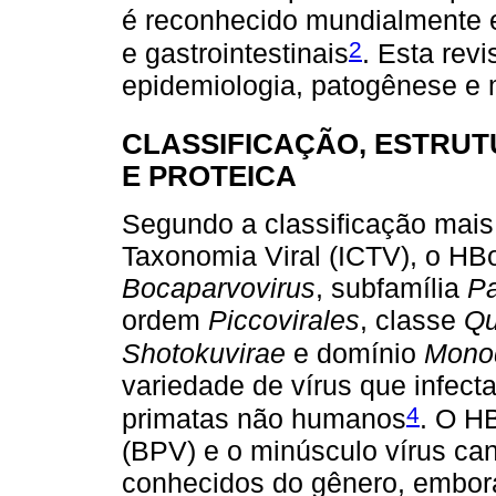
é reconhecido mundialmente e
2
e gastrointestinais
. Esta rev
epidemiologia, patogênese e 
CLASSIFICAÇÃO, ESTRU
E PROTEICA
Segundo a classificação mais
Taxonomia Viral (ICTV), o HB
Bocaparvovirus
, subfamília
Pa
ordem
Piccovirales
, classe
Qu
Shotokuvirae
e domínio
Monod
variedade de vírus que infec
4
primatas não humanos
. O H
(BPV) e o minúsculo vírus ca
conhecidos do gênero, embo