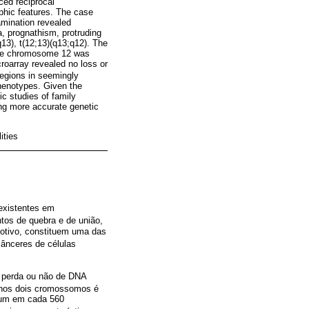
ced reciprocal
rphic features. The case
amination revealed
a, prognathism, protruding
q13), t(12;13)(q13;q12). The
here chromosome 12 was
roarray revealed no loss or
 regions in seemingly
phenotypes. Given the
ic studies of family
ing more accurate genetic
ities
existentes em
tos de quebra e de união,
otivo, constituem uma das
ânceres de células
 perda ou não de DNA
 nos dois cromossomos é
e um em cada 560