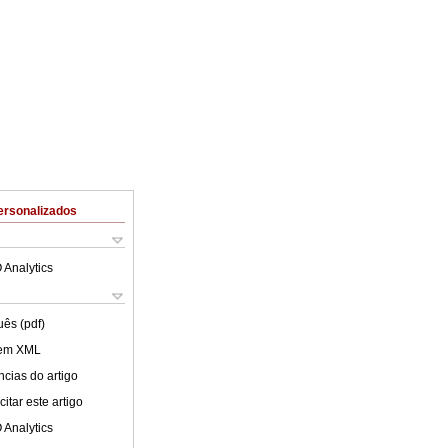
ersonalizados
 Analytics
uês (pdf)
 em XML
cias do artigo
itar este artigo
 Analytics