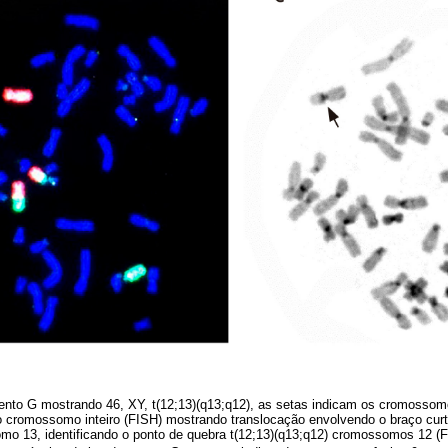
nto G mostrando 46, XY, t(12;13)(q13;q12), as setas indicam os cromossom
do cromossomo inteiro (FISH) mostrando translocação envolvendo o braço c
mo 13, identificando o ponto de quebra t(12;13)(q13;q12) cromossomos 12 (F