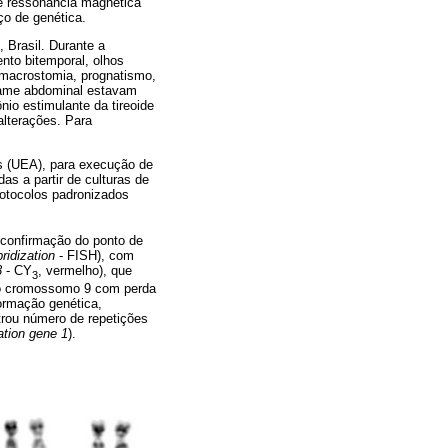
de ressonância magnética
ço de genética.
 Brasil. Durante a
ento bitemporal, olhos
, macrostomia, prognatismo,
 exame abdominal estavam
o estimulante da tireoide
alterações. Para
s (UEA), para execução de
as a partir de culturas de
rotocolos padronizados
 confirmação do ponto de
ridization
- FISH), com
3
- CY
, vermelho), que
3
 no cromossomo 9 com perda
ormação genética,
trou número de repetições
ation gene 1
).