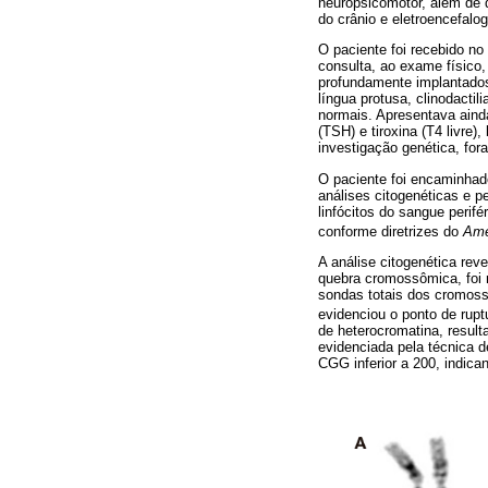
neuropsicomotor, além de 
do crânio e eletroencefalo
O paciente foi recebido n
consulta, ao exame físico,
profundamente implantados,
língua protusa, clinodacti
normais. Apresentava aind
(TSH) e tiroxina (T4 livre
investigação genética, for
O paciente foi encaminhad
análises citogenéticas e p
linfócitos do sangue perif
conforme diretrizes do
Ame
A análise citogenética reve
quebra cromossômica, foi r
sondas totais dos cromos
evidenciou o ponto de rupt
de heterocromatina, resu
evidenciada pela técnica d
CGG inferior a 200, indic