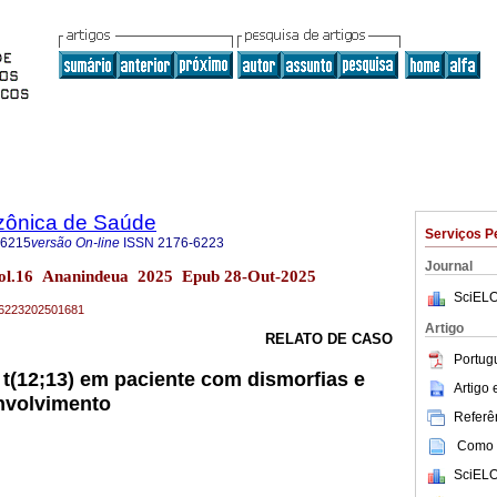
zônica de Saúde
Serviços P
-6215
versão On-line
ISSN
2176-6223
Journal
ol.16 Ananindeua 2025 Epub 28-Out-2025
SciELO
76-6223202501681
Artigo
RELATO DE CASO
Portug
 t(12;13) em paciente com dismorfias e
Artigo
nvolvimento
Referên
Como c
SciELO