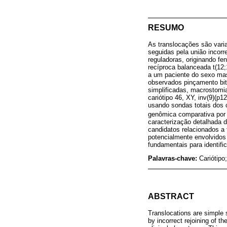
RESUMO
As translocações são vari
seguidas pela união incor
reguladoras, originando fe
recíproca balanceada t(12
a um paciente do sexo mas
observados pinçamento bite
simplificadas, macrostomia,
cariótipo 46, XY, inv(9)(p1
usando sondas totais dos
genômica comparativa por 
caracterização detalhada 
candidatos relacionados a 
potencialmente envolvidos 
fundamentais para identifi
Palavras-chave:
Cariótip
ABSTRACT
Translocations are simple 
by incorrect rejoining of t