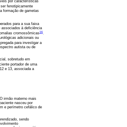
eis por características
ser fenotipicamente
 da formação de gametas
erados para a sua faixa
e associados à deficiência
16
anomalias cromossômicas
.
rológicas adicionais ou
pregada para investigar a
spectro autista ou de
cial, sobretudo em
ciente portador de uma
12 e 13, associada a
 O irmão materno mais
 paciente nasceu por
m e perímetro cefálico de
prendizado, sendo
nvolvimento