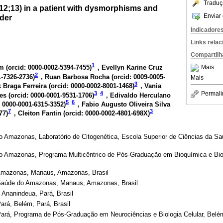
Traduç
(12;13) in a patient with dysmorphisms and
Enviar 
der
Indicadore
Links rela
Compartilh
1
Mais
m (
orcid: 0000-0002-5394-7455
)
, Evellyn Karine Cruz
2
1-7326-2736
)
, Ruan Barbosa Rocha (
orcid: 0009-0005-
Mais
3
 Braga Ferreira (
orcid: 0000-0002-8001-1468
)
, Vania
3
4
Permali
es (
orcid: 0000-0001-9531-1706
)
, Edivaldo Herculano
5
6
: 0000-0001-6315-3352
)
, Fabio Augusto Oliveira Silva
7
3
77
)
, Cleiton Fantin (
orcid: 0000-0002-4801-698X
)
o Amazonas, Laboratório de Citogenética, Escola Superior de Ciências da 
o Amazonas, Programa Multicêntrico de Pós-Graduação em Bioquímica e Bio
 Amazonas, Manaus, Amazonas, Brasil
 Saúde do Amazonas, Manaus, Amazonas, Brasil
 Ananindeua, Pará, Brasil
ará, Belém, Pará, Brasil
Pará, Programa de Pós-Graduação em Neurociências e Biologia Celular, Belém