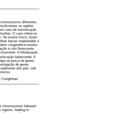
m cromossomos diferentes,
nsuficientes ou regiões
eiro caso de translocação
morfias. O caso refere-se
o. No exame físico, foram
elhas baixas implantadas e
álise citogenética revelou
ização
in situ
florescente
tivamente. A hibridização
anslocação balanceada. A
égia na busca de genes
nvestigação de genes
ncipalmente dos pais, são
preciso.
s Congênitas
rent chromosomes followed
y regions, leading to