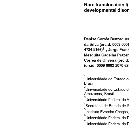
Rare translocation t
developmental disor
Denise Corrêa Benzaque
da Silva (
orcid: 0009-000
2
4734-5166
)
, Jorge Frank
Mesquita Gadelha Prazer
Corrêa de Oliveira (
orcid
(
orcid: 0009-0002-3070-62
1
Universidade do Estado d
Brasil
2
Universidade do Estado d
Amazonas, Brasil
3
Universidade Federal do
4
Secretaria de Estado de
5
Instituto Evandro Chagas,
6
Universidade Federal do P
7
Universidade Federal do 