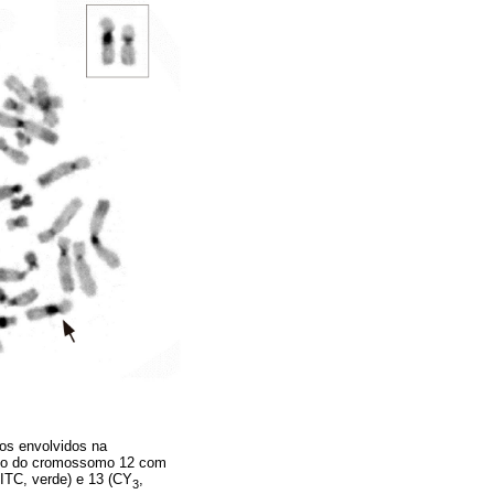
os envolvidos na
urto do cromossomo 12 com
ITC, verde) e 13 (CY
,
3