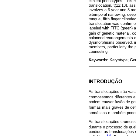
clinical phenotypes. This r
translocation, t(12;13), as
involves a 6-year and 3-mo
bitemporal narrowing, deep
tongue, fifth finger clinod
translocation was confirm
labeled with FITC (green)
gain of genetic material, c
balanced rearrangements ca
dysmorphisms observed, inve
members, particularly the p
counseling.
Keywords:
Karyotype; Gen
INTRODUÇÃO
As translocações são vari
cromossomos diferentes e
podem causar fusão de ge
formas mais graves de de
somáticas e também podem 
As translocações cromoss
durante o processo de que
perdido, as translocações
8
,
9