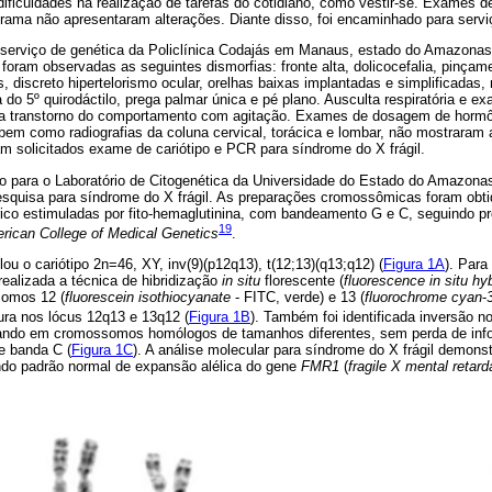
dificuldades na realização de tarefas do cotidiano, como vestir-se. Exames 
grama não apresentaram alterações. Diante disso, foi encaminhado para servi
o serviço de genética da Policlínica Codajás em Manaus, estado do Amazonas,
 foram observadas as seguintes dismorfias: fronte alta, dolicocefalia, pinçam
 discreto hipertelorismo ocular, orelhas baixas implantadas e simplificadas
lia do 5º quirodáctilo, prega palmar única e pé plano. Ausculta respiratória e
a transtorno do comportamento com agitação. Exames de dosagem de hormôni
), bem como radiografias da coluna cervical, torácica e lombar, não mostraram 
am solicitados exame de cariótipo e PCR para síndrome do X frágil.
o para o Laboratório de Citogenética da Universidade do Estado do Amazona
esquisa para síndrome do X frágil. As preparações cromossômicas foram obtid
érico estimuladas por fito-hemaglutinina, com bandeamento G e C, seguindo p
19
rican College of Medical Genetics
.
lou o cariótipo 2n=46, XY, inv(9)(p12q13), t(12;13)(q13;q12) (
Figura 1A
). Para
ealizada a técnica de hibridização
in situ
florescente (
fluorescence in situ hyb
somos 12 (
fluorescein isothiocyanate
- FITC, verde) e 13 (
fluorochrome cyan
-
ura nos lócus 12q13 e 13q12 (
Figura 1B
). Também foi identificada inversão
ltando em cromossomos homólogos de tamanhos diferentes, sem perda de inf
e banda C (
Figura 1C
). A análise molecular para síndrome do X frágil demons
ando padrão normal de expansão alélica do gene
FMR1
(
fragile X mental retard