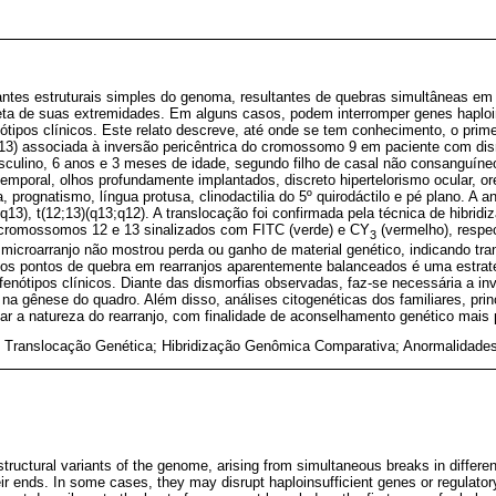
antes estruturais simples do genoma, resultantes de quebras simultâneas e
reta de suas extremidades. Em alguns casos, podem interromper genes haploi
nótipos clínicos. Este relato descreve, até onde se tem conhecimento, o prim
;13) associada à inversão pericêntrica do cromossomo 9 em paciente com dis
culino, 6 anos e 3 meses de idade, segundo filho de casal não consanguíne
mporal, olhos profundamente implantados, discreto hipertelorismo ocular, or
 prognatismo, língua protusa, clinodactilia do 5º quirodáctilo e pé plano. A an
2q13), t(12;13)(q13;q12). A translocação foi confirmada pela técnica de hibrid
 cromossomos 12 e 13 sinalizados com FITC (verde) e CY
(vermelho), respec
3
microarranjo não mostrou perda ou ganho de material genético, indicando tr
dos pontos de quebra em rearranjos aparentemente balanceados é uma estrat
fenótipos clínicos. Diante das dismorfias observadas, faz-se necessária a i
na gênese do quadro. Além disso, análises citogenéticas dos familiares, pri
car a natureza do rearranjo, com finalidade de aconselhamento genético mais 
o; Translocação Genética; Hibridização Genômica Comparativa; Anormalidade
structural variants of the genome, arising from simultaneous breaks in diffe
heir ends. In some cases, they may disrupt haploinsufficient genes or regulator