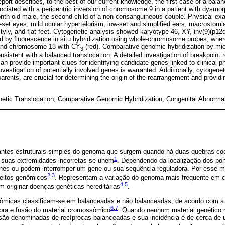
eport describes, to the best of our current knowledge, the first case of a balan
sociated with a pericentric inversion of chromosome 9 in a patient with dysmo
nth-old male, the second child of a non-consanguineous couple. Physical ex
-set eyes, mild ocular hypertelorism, low-set and simplified ears, macrostomi
actyly, and flat feet. Cytogenetic analysis showed karyotype 46, XY, inv(9)(p12
ed by fluorescence in situ hybridization using whole-chromosome probes, w
 and chromosome 13 with CY
(red). Comparative genomic hybridization by mic
3
onsistent with a balanced translocation. A detailed investigation of breakpoint
n provide important clues for identifying candidate genes linked to clinical 
stigation of potentially involved genes is warranted. Additionally, cytogenet
arents, are crucial for determining the origin of the rearrangement and provid
etic Translocation; Comparative Genomic Hybridization; Congenital Abnormal
antes estruturais simples do genoma que surgem quando há duas quebras co
1
 suas extremidades incorretas se unem
. Dependendo da localização dos pon
nes ou podem interromper um gene ou sua sequência reguladora. Por esse m
2
,
3
feitos genômicos
. Representam a variação do genoma mais frequente em c
4
,
5
originar doenças genéticas hereditárias
.
ômicas classificam-se em balanceadas e não balanceadas, de acordo com a
6
,
7
bra e fusão do material cromossômico
. Quando nenhum material genético
 são denominadas de recíprocas balanceadas e sua incidência é de cerca d