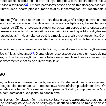
cromossômicos estruturais e translocação recíproca balanceada são responsáv
10
iados à fertilidade
. Embora portadores desse tipo de translocação possam 
 infertilidade, aborto precoce, morte fetal ou malformações, em decorrência
vimento (DD) tornam-se evidentes quando a criança não atinge os marcos esp
déficits significativos em habilidades funcionais e adaptativas, frequentement
s casos de DD ou DI possuem origem genética, em especial relacionada a 
esentar características sindrômicas ou não, indicando que há condições neu
17
s associadas
. No âmbito da genética médica, a análise cromossômica é em
senvolvimento sem causa conhecida, bem como em quadros de transtorno do e
slocação recíproca geralmente são únicos, tornando sua caracterização essen
18
es clínicas relevantes
. Diante disso, este estudo descreve um caso de pa
ra, do tipo translocação recíproca balanceada, envolvendo os cromossomos 
senvolvimento e deficiência intelectual leve.
ASO
o, de 6 anos e 3 meses de idade, segundo filho de casal não consanguíneo.
plicações de doença de base, apresentava hidrocefalia e paralisia cerebral. O
o pélvica, a termo (40 semanas), com peso de 3.729 g, comprimento de 53 c
o com cardiopatia congênita ao nascimento.
os 2 anos não falava, não mantinha contato visual e apresentava atraso no a
ao neurologista. A avaliação neurológica identificou atraso na fala e no dese