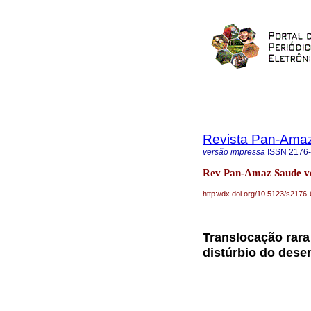
Revista Pan-Ama
versão impressa
ISSN
2176
Rev Pan-Amaz Saude v
http://dx.doi.org/10.5123/s21
Translocação rara
distúrbio do dese