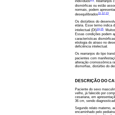
indivíduos
. Rearranjos 
dismórficas ou estão assoc
normais, podem apresentar
11
,
12
,
13
desequilibrados
.
Os distúrbios do desenvol
etária. Esse termo indica 
14
,
15
intelectual (DI)
. Muito
Essas condições podem apr
características dismórfica
etiologia do atraso no de
deficiência intelectual.
Os rearranjos do tipo tran
pacientes com manifestaçõ
alteração cromossômica ra
dismorfias, distúrbio do de
DESCRIÇÃO DO C
Paciente do sexo masculin
velho, já falecido por com
cesariana, em apresentaçã
36 cm, sendo diagnosticad
Segundo relato materno, a
encaminhado pelo pediatra 