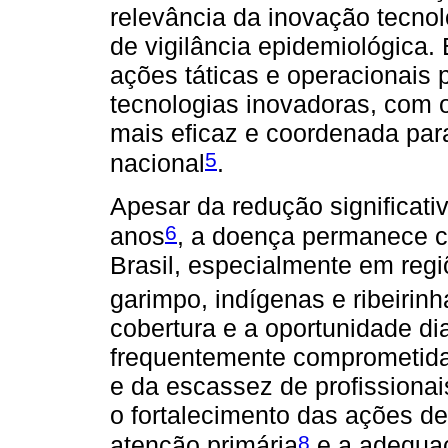
relevância da inovação tecnol
de vigilância epidemiológica. 
ações táticas e operacionais 
tecnologias inovadoras, com o
mais eficaz e coordenada para
5
nacional
.
Apesar da redução significati
6
anos
, a doença permanece c
Brasil, especialmente em regi
garimpo, indígenas e ribeirinh
cobertura e a oportunidade di
frequentemente comprometidas
e da escassez de profissiona
o fortalecimento das ações d
8
atenção primária
e a adequaç