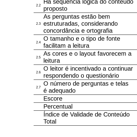
Há sequência lógica do conteúdo
2.2
proposto
As perguntas estão bem
estruturadas, considerando
2.3
concordância e ortografia
O tamanho e o tipo de fonte
2.4
facilitam a leitura
As cores e o layout favorecem a
2.5
leitura
O leitor é incentivado a continuar
2.6
respondendo o questionário
O número de perguntas e telas
2.7
é adequado
Escore
Percentual
Índice de Validade de Conteúdo
Total