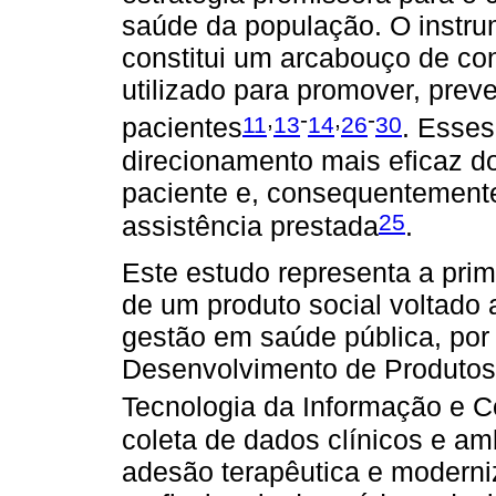
saúde da população. O instru
constitui um arcabouço de c
utilizado para promover, prev
,
-
,
-
11
13
14
26
30
pacientes
. Esse
direcionamento mais eficaz d
paciente e, consequentement
25
assistência prestada
.
Este estudo representa a pri
de um produto social voltado 
gestão em saúde pública, por 
Desenvolvimento de Produtos
Tecnologia da Informação e 
coleta de dados clínicos e am
adesão terapêutica e moderniz