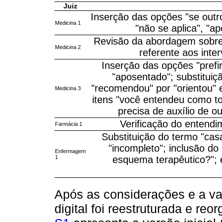
Juiz
Inserção das opções "se outros
Medicina 1
"não se aplica", "a
Revisão da abordagem sobre 
Medicina 2
referente aos inter
Inserção das opções "prefir
"aposentado"; substituiç
"recomendou" por "orientou" 
Medicina 3
itens "você entendeu como t
precisa de auxílio de 
Verificação do entendi
Farmácia 1
Substituição do termo "casa
"incompleto"; inclusão do 
Enfermagem
1
esquema terapêutico?"; 
Após as considerações e a val
digital foi reestruturada e re