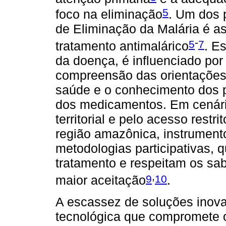
5
foco na eliminação
. Um dos 
de Eliminação da Malária é a
-
5
7
tratamento antimalárico
. E
da doença, é influenciado por
compreensão das orientações 
saúde e o conhecimento dos p
dos medicamentos. Em cenári
territorial e pelo acesso rest
região amazônica, instrument
metodologias participativas,
tratamento e respeitam os sab
,
9
10
maior aceitação
.
A escassez de soluções inova
tecnológica que compromete 