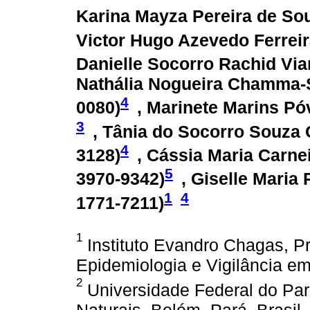
Karina Mayza Pereira de Sou
Victor Hugo Azevedo Ferreir
Danielle Socorro Rachid Via
Nathália Nogueira Chamma-S
4
0080
)
, Marinete Marins Pó
3
, Tânia do Socorro Souza 
4
3128
)
, Cássia Maria Carne
5
3970-9342
)
, Giselle Maria 
1
4
1771-7211
)
1
Instituto Evandro Chagas, 
Epidemiologia e Vigilância e
2
Universidade Federal do Pará