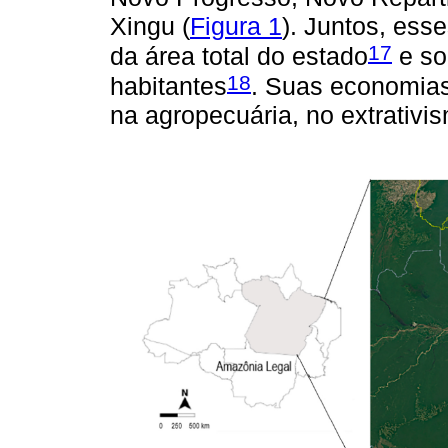
Xingu (
Figura 1
). Juntos, es
17
da área total do estado
e so
18
habitantes
. Suas economia
na agropecuária, no extrativi