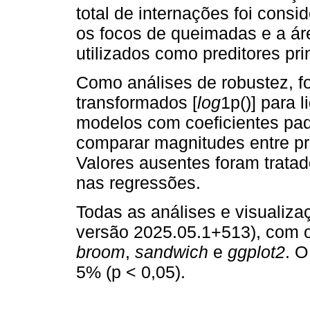
total de internações foi cons
os focos de queimadas e a á
utilizados como preditores pri
Como análises de robustez, f
transformados [
log
1p()] para 
modelos com coeficientes pad
comparar magnitudes entre pr
Valores ausentes foram trata
nas regressões.
Todas as análises e visualiza
versão 2025.05.1+513), com 
broom
,
sandwich
e
ggplot2
. O
5% (p < 0,05).