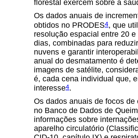
florestal exercem sobre a saú
Os dados anuais de increme
4
obtidos no PRODES
, que ut
resolução espacial entre 20 e 
dias, combinadas para reduzir
nuvens e garantir interoperabi
anual do desmatamento é dete
imagens de satélite, consider
é, cada cena individual que, 
4
interesse
.
Os dados anuais de focos de
no Banco de Dados de Quei
informações sobre internaçõe
aparelho circulatório (Classif
CID-10, capítulo IX) e respirat