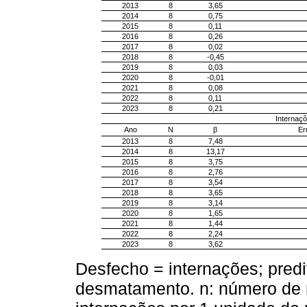
2013
8
3,65
2014
8
0,75
2015
8
0,11
2016
8
0,26
2017
8
0,02
2018
8
-0,45
2019
8
0,03
2020
8
-0,01
2021
8
0,08
2022
8
0,11
2023
8
0,21
Internaç
Ano
N
β
Er
2013
8
7,48
2014
8
13,17
2015
8
3,75
2016
8
2,76
2017
8
3,54
2018
8
3,65
2019
8
3,14
2020
8
1,65
2021
8
1,44
2022
8
2,24
2023
8
3,62
Desfecho = internações; pred
desmatamento. n: número de m