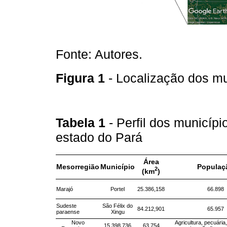
Fonte: Autores.
Figura 1
- Localização dos mu
Tabela 1
- Perfil dos municíp
estado do Pará
Área
Mesorregião
Município
Populaç
2
(km
)
Marajó
Portel
25.386,158
66.898
Sudeste
São Félix do
84.212,901
65.957
paraense
Xingu
Novo
Agricultura, pecuária, 
15.398,736
63.754