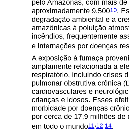
pelo Amazonas, com mais de 1
10
aproximadamente 9.500
. E
degradação ambiental e a cr
amazônicas à poluição atmosf
incêndios, frequentemente a
e internações por doenças res
A exposição à fumaça provenie
amplamente relacionada a efei
respiratório, incluindo crise
pulmonar obstrutiva crônica 
cardiovasculares e neurológi
crianças e idosos. Esses efe
morbidade por doenças crônic
por cerca de 17,9 milhões de
,
,
11
12
14
em todo o mundo
.