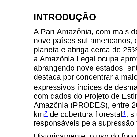
INTRODUÇÃO
A Pan-Amazônia, com mais de 
nove países sul-americanos, co
planeta e abriga cerca de 25%
a Amazônia Legal ocupa apro
abrangendo nove estados, ent
destaca por concentrar a maio
expressivos índices de desm
com dados do Projeto de Esti
Amazônia (PRODES), entre 20
2
4
km
de cobertura florestal
, s
responsáveis pela supressão 
Historicamente, o uso do fogo