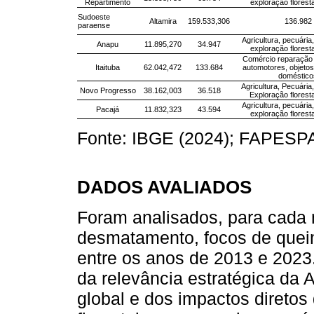
Repartimento
exploração florest
Sudoeste
Altamira
159.533,306
136.982
paraense
Agricultura, pecuária, 
Anapu
11.895,270
34.947
exploração florest
Comércio reparação 
Itaituba
62.042,472
133.684
automotores, objetos
doméstico
Agricultura, Pecuária, 
Novo Progresso
38.162,003
36.518
Exploração florest
Agricultura, pecuária, 
Pacajá
11.832,323
43.594
exploração florest
Fonte: IBGE (2024); FAPESPA
DADOS AVALIADOS
Foram analisados, para cada 
desmatamento, focos de queim
entre os anos de 2013 e 2023
da relevância estratégica da
global e dos impactos direto