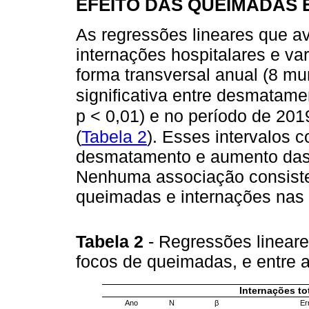
EFEITO DAS QUEIMADAS
As regressões lineares que av
internações hospitalares e va
forma transversal anual (8 mu
significativa entre desmatam
p < 0,01) e no período de 201
(
Tabela 2
). Esses intervalos 
desmatamento e aumento das i
Nenhuma associação consisten
queimadas e internações nas 
Tabela 2
- Regressões lineare
focos de queimadas, e entre
Internações to
Ano
N
β
Er