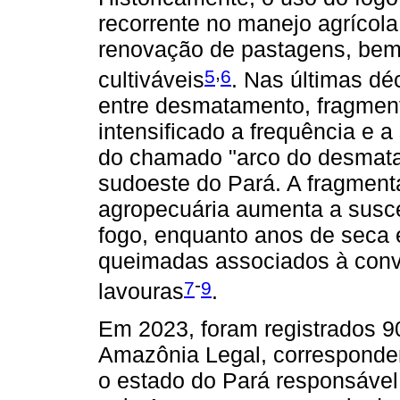
recorrente no manejo agrícola
renovação de pastagens, bem
,
5
6
cultiváveis
. Nas últimas dé
entre desmatamento, fragment
intensificado a frequência e 
do chamado "arco do desmata
sudoeste do Pará. A fragment
agropecuária aumenta a suscet
fogo, enquanto anos de seca 
queimadas associados à conv
-
7
9
lavouras
.
Em 2023, foram registrados 
Amazônia Legal, corresponden
o estado do Pará responsável 