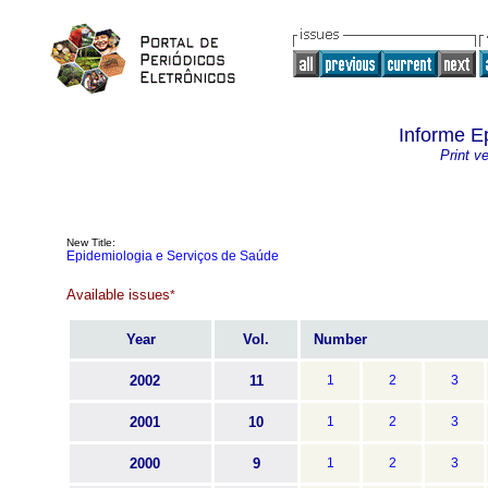
Informe E
Print v
New Title:
Epidemiologia e Serviços de Saúde
Available issues
*
Year
Vol.
Number
2002
11
1
2
3
2001
10
1
2
3
2000
9
1
2
3