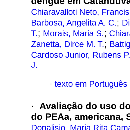
dengue em Catanduva
Chiaravalloti Neto, Franci
;
Barbosa, Angelita A. C.
Di
;
;
T.
Morais, Maria S.
Chiara
;
Zanetta, Dirce M. T.
Batti
Cardoso Junior, Rubens P
J.
·
texto em Português
·
Avaliação do uso d
do PEAa, americana, 
Donalisio, Maria Rita Cam