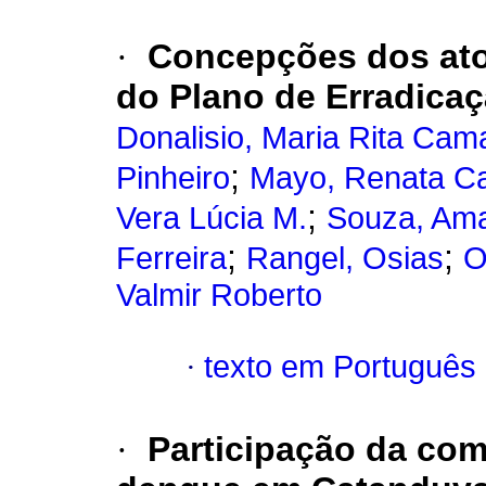
·
Concepções dos ato
do Plano de Erradica
Donalisio, Maria Rita Cam
;
Pinheiro
Mayo, Renata Ca
;
Vera Lúcia M.
Souza, Ama
;
;
Ferreira
Rangel, Osias
O
Valmir Roberto
·
texto em Português
·
Participação da co