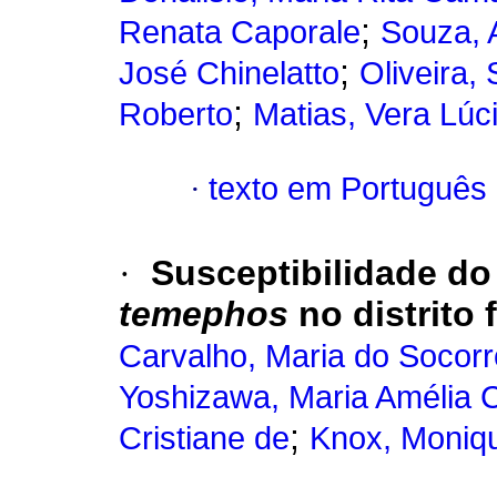
;
Renata Caporale
Souza, 
;
José Chinelatto
Oliveira,
;
Roberto
Matias, Vera Lúc
·
texto em Português
·
Susceptibilidade d
temephos
no distrito 
Carvalho, Maria do Socorr
Yoshizawa, Maria Amélia C
;
Cristiane de
Knox, Moniqu