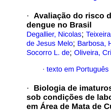
·
Avaliação do risco 
dengue no Brasil
;
Degallier, Nicolas
Teixeir
;
de Jesus Melo
Barbosa, H
;
Socorro L. de
Oliveira, Cr
·
texto em Português
·
Biologia de imaturo
sob condições de labo
em Área de Mata de Cu