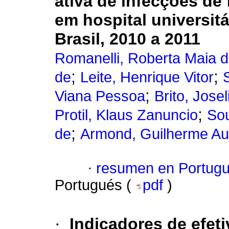
ativa de infecções de 
em hospital universit
Brasil, 2010 a 2011
Romanelli, Roberta Maia d
;
;
de
Leite, Henrique Vitor
;
Viana Pessoa
Brito, Josel
;
Protil, Klaus Zanuncio
Sou
;
de
Armond, Guilherme Au
·
resumen en Portug
Portugués (
pdf
)
·
Indicadores de efet