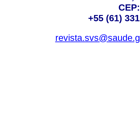
CEP:
+55 (61) 33
revista.svs@saude.g