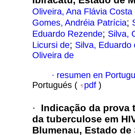
Ibiracatu, Estado de M
Oliveira, Ana Flávia Costa 
;
Gomes, Andréia Patrícia
;
Eduardo Rezende
Silva,
;
Licursi de
Silva, Eduardo
Oliveira de
·
resumen en Portug
Portugués (
pdf
)
·
Indicação da prova t
da tuberculose em HIV
Blumenau, Estado de S