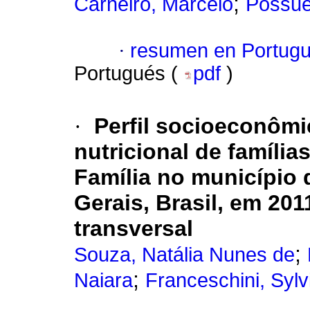
;
Carneiro, Marcelo
Possue
·
resumen en Portug
Portugués (
pdf
)
·
Perfil socioeconômi
nutricional de famíli
Família no município 
Gerais, Brasil, em 20
transversal
;
Souza, Natália Nunes de
;
Naiara
Franceschini, Syl