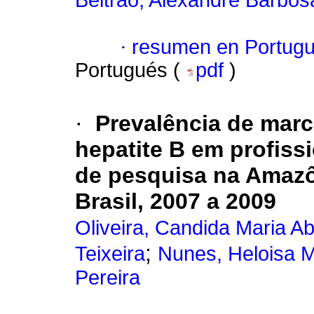
Beltrão, Alexandre Barbos
·
resumen en Portug
Portugués (
pdf
)
·
Prevalência de marc
hepatite B em profiss
de pesquisa na Amazôn
Brasil, 2007 a 2009
Oliveira, Candida Maria A
;
Teixeira
Nunes, Heloisa M
Pereira