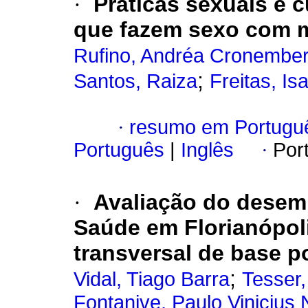
·
Práticas sexuais e
que fazem sexo com m
Rufino, Andréa Cronembe
;
Santos, Raiza
Freitas, Is
·
resumo em Portugu
Português
|
Inglês
·
Por
·
Avaliação do desem
Saúde em Florianópoli
transversal de base p
;
Vidal, Tiago Barra
Tesser,
Fontanive, Paulo Vinicius