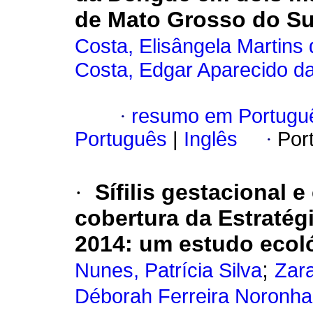
de Mato Grosso do Sul
Costa, Elisângela Martins 
Costa, Edgar Aparecido d
·
resumo em Portugu
Português
|
Inglês
·
Por
·
Sífilis gestacional 
cobertura da Estratég
2014: um estudo ecol
;
Nunes, Patrícia Silva
Zar
Déborah Ferreira Noronha