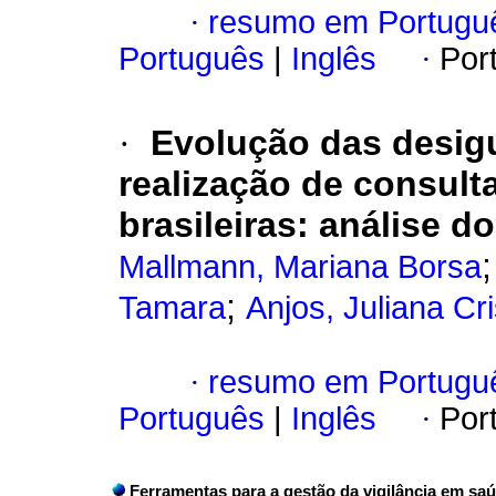
·
resumo em Portugu
Português
|
Inglês
·
Por
·
Evolução das desig
realização de consulta
brasileiras: análise d
Mallmann, Mariana Borsa
;
Tamara
Anjos, Juliana Cr
·
resumo em Portugu
Português
|
Inglês
·
Por
Ferramentas para a gestão da vigilância em sa