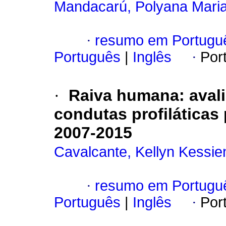
Mandacarú, Polyana Mari
·
resumo em Portugu
Português
|
Inglês
·
Por
·
Raiva humana: avali
condutas profiláticas
2007-2015
Cavalcante, Kellyn Kessi
·
resumo em Portugu
Português
|
Inglês
·
Por