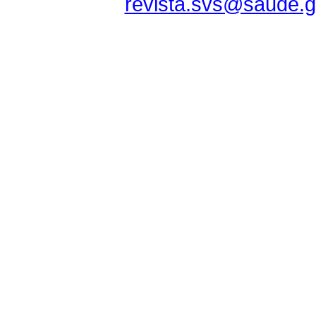
revista.svs@saude.g