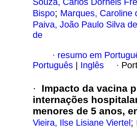
Souza, Carlos Dornels Fre
;
Bispo
Marques, Caroline 
Paiva, João Paulo Silva d
de
·
resumo em Portugu
Português
|
Inglês
·
Por
·
Impacto da vacina 
internações hospital
menores de 5 anos, em
;
Vieira, Ilse Lisiane Viertel