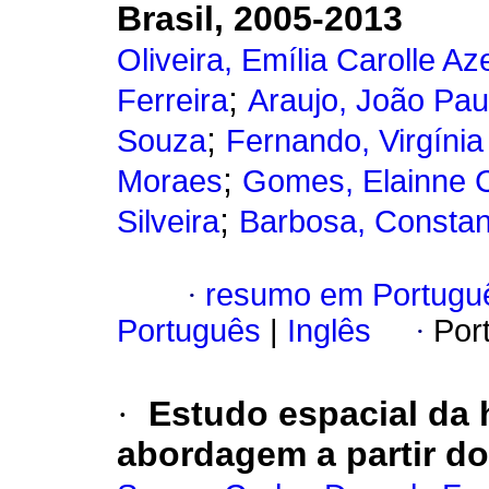
Brasil, 2005-2013
Oliveira, Emília Carolle A
;
Ferreira
Araujo, João Pau
;
Souza
Fernando, Virgíni
;
Moraes
Gomes, Elainne C
;
Silveira
Barbosa, Consta
·
resumo em Portugu
Português
|
Inglês
·
Por
·
Estudo espacial da 
abordagem a partir do