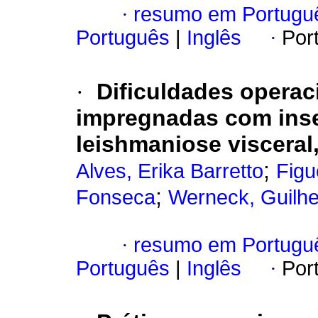
·
resumo em Portugu
Português
|
Inglês
·
Por
·
Dificuldades operac
impregnadas com inset
leishmaniose visceral
;
Alves, Erika Barretto
Figu
;
Fonseca
Werneck, Guilhe
·
resumo em Portugu
Português
|
Inglês
·
Por