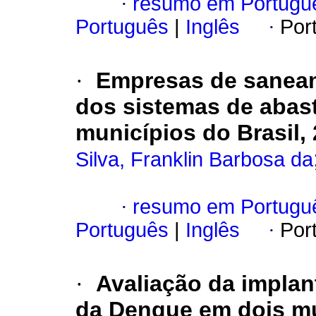
·
resumo em Portugu
Português
|
Inglês
·
Por
·
Empresas de saneam
dos sistemas de abas
municípios do Brasil,
Silva, Franklin Barbosa da
·
resumo em Portugu
Português
|
Inglês
·
Por
·
Avaliação da impla
da Dengue em dois mun