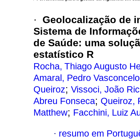
·
Geolocalização de i
Sistema de Informaçõ
de Saúde: uma soluç
estatístico R
Rocha, Thiago Augusto H
Amaral, Pedro Vasconcelo
;
Queiroz
Vissoci, João Ri
;
Abreu Fonseca
Queiroz, 
;
Matthew
Facchini, Luiz A
·
resumo em Portugu