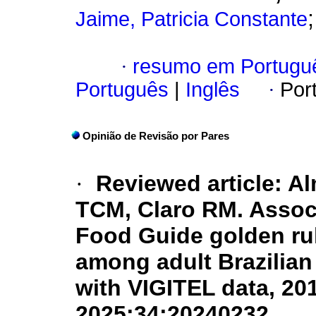
Jaime, Patricia Constante
·
resumo em Portugu
Português
|
Inglês
·
Por
Opinião de Revisão por Pares
·
Reviewed article: A
TCM, Claro RM. Assoc
Food Guide golden rul
among adult Brazilian
with VIGITEL data, 20
2025:34;20240232.