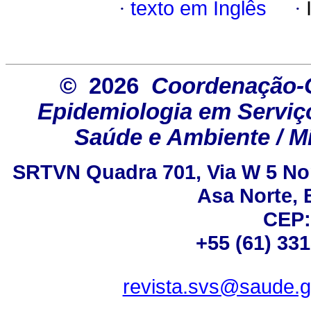
·
texto em Inglês
·
© 2026
Coordenação-G
Epidemiologia em Serviço
Saúde e Ambiente / Mi
SRTVN Quadra 701, Via W 5 Nort
Asa Norte, B
CEP:
+55 (61) 33
revista.svs@saude.g