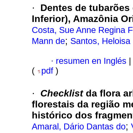
·
Dentes de tubarões
Inferior), Amazônia Ori
Costa, Sue Anne Regina F
;
Mann de
Santos, Heloisa
·
resumen en Inglés
|
(
pdf
)
·
Checklist
da flora a
florestais da região m
histórico dos fragment
;
Amaral, Dário Dantas do