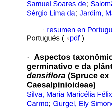
;
Samuel Soares de
Salomã
;
Sérgio Lima da
Jardim, M
·
resumen en Portug
Portugués (
pdf
)
·
Aspectos taxonômic
germinativo e da plân
densiflora
(Spruce ex 
Caesalpinioideae)
Silva, Maria Maricélia Féli
;
Carmo
Gurgel, Ely Simon