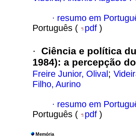
·
resumo em Portugu
Português (
pdf
)
·
Ciência e política d
1984): a percepção dos
;
Freire Junior, Olival
Videi
Filho, Aurino
·
resumo em Portugu
Português (
pdf
)
Memória