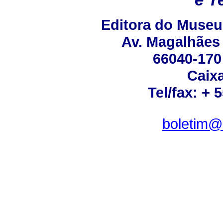
e T
Editora do Museu
Av. Magalhães 
66040-170
Caixa
Tel/fax: + 
boletim@