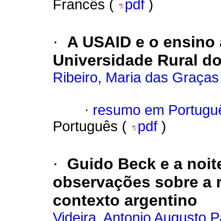
Francês (
pdf
)
·
A USAID e o ensino 
Universidade Rural d
Ribeiro, Maria das Graças
·
resumo em Portugu
Português (
pdf
)
·
Guido Beck e a noit
observações sobre a re
contexto argentino
Videira, Antonio Augusto 