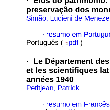
·
Elos do patrimônio
preservação dos monu
Simão, Lucieni de Meneze
·
resumo em Portugu
Português (
pdf
)
·
Le Département des
et les scientifiques la
années 1940
Petitjean, Patrick
·
resumo em Francês