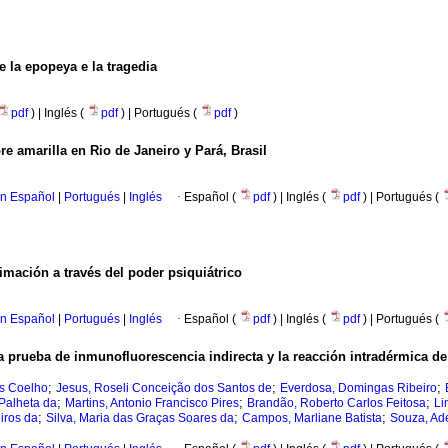
e la epopeya e la tragedia
pdf
) | Inglés (
pdf
) | Portugués (
pdf
)
re amarilla en Rio de Janeiro y Pará, Brasil
en Español
|
Portugués
|
Inglés
·
Español (
pdf
) | Inglés (
pdf
) | Portugués (
itimación a través del poder psiquiátrico
en Español
|
Portugués
|
Inglés
·
Español (
pdf
) | Inglés (
pdf
) | Portugués (
la prueba de inmunofluorescencia indirecta y la reacción intradérmica d
;
;
;
us Coelho
Jesus, Roseli Conceição dos Santos de
Everdosa, Domingas Ribeiro
;
;
;
 Palheta da
Martins, Antonio Francisco Pires
Brandão, Roberto Carlos Feitosa
Li
;
;
;
iros da
Silva, Maria das Graças Soares da
Campos, Marliane Batista
Souza, Ad