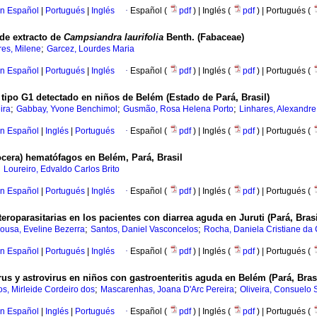
en Español
|
Portugués
|
Inglés
·
Español (
pdf
) | Inglés (
pdf
) | Portugués (
e extracto de
Campsiandra laurifolia
Benth. (Fabaceae)
;
es, Milene
Garcez, Lourdes Maria
en Español
|
Portugués
|
Inglés
·
Español (
pdf
) | Inglés (
pdf
) | Portugués (
tipo G1 detectado en niños de Belém (Estado de Pará, Brasil)
;
;
;
ira
Gabbay, Yvone Benchimol
Gusmão, Rosa Helena Porto
Linhares, Alexandre
en Español
|
Inglés
|
Portugués
·
Español (
pdf
) | Inglés (
pdf
) | Portugués (
ocera) hematófagos en Belém, Pará, Brasil
;
Loureiro, Edvaldo Carlos Brito
en Español
|
Portugués
|
Inglés
·
Español (
pdf
) | Inglés (
pdf
) | Portugués (
eroparasitarias en los pacientes con diarrea aguda en Juruti (Pará, Brasi
;
;
ousa, Eveline Bezerra
Santos, Daniel Vasconcelos
Rocha, Daniela Cristiane da
en Español
|
Portugués
|
Inglés
·
Español (
pdf
) | Inglés (
pdf
) | Portugués (
us y astrovirus en niños con gastroenteritis aguda en
Belém (Pará, Brasi
;
;
s, Mirleide Cordeiro dos
Mascarenhas, Joana D'Arc Pereira
Oliveira, Consuelo 
en Español
|
Inglés
|
Portugués
·
Español (
pdf
) | Inglés (
pdf
) | Portugués (