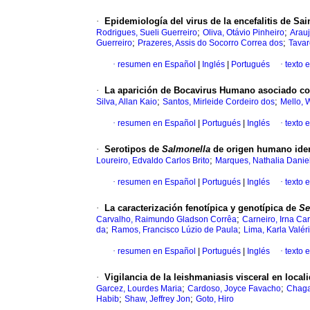
·
Epidemiología del virus de la encefalitis de Sa
;
;
Rodrigues, Sueli Guerreiro
Oliva, Otávio Pinheiro
Arauj
;
;
Guerreiro
Prazeres, Assis do Socorro Correa dos
Tavar
·
resumen en Español
|
Inglés
|
Portugués
·
texto 
·
La aparición de Bocavirus Humano asociado con 
;
;
Silva, Allan Kaio
Santos, Mirleide Cordeiro dos
Mello, 
·
resumen en Español
|
Portugués
|
Inglés
·
texto 
·
Serotipos de
Salmonella
de origen humano ident
;
Loureiro, Edvaldo Carlos Brito
Marques, Nathalia Danie
·
resumen en Español
|
Portugués
|
Inglés
·
texto 
·
La caracterización fenotípica y genotípica de
Se
;
Carvalho, Raimundo Gladson Corrêa
Carneiro, Irna Ca
;
;
da
Ramos, Francisco Lúzio de Paula
Lima, Karla Valéri
·
resumen en Español
|
Portugués
|
Inglés
·
texto 
·
Vigilancia de la leishmaniasis visceral en loca
;
;
Garcez, Lourdes Maria
Cardoso, Joyce Favacho
Chaga
;
;
Habib
Shaw, Jeffrey Jon
Goto, Hiro