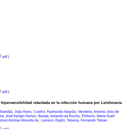
pdf
)
pdf
)
e hipersensibilidad retardada en la infección humana por
Leishmania
;
;
Brandão, João Alves
Coelho, Raimundo Negrão
Monteiro, Antonio Júlio de
;
;
ma, José Aprígio Nunes
Barata, Iorlando da Rocha
Pinheiro, Maria Sueli
;
;
elson Alcimar Almeida de
Lainson, Ralph
Silveira, Fernando Tobias