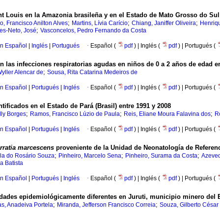
int Louis en la Amazonia brasileña y en el Estado de Mato Grosso do Sul 
;
;
;
o, Francisco Anilton Alves
Martins, Lívia Carício
Chiang, Janiffer Oliveira
Henriqu
;
es-Neto, José
Vasconcelos, Pedro Fernando da Costa
en Español
|
Inglés
|
Portugués
·
Español (
pdf
) | Inglés (
pdf
) | Portugués (
las infecciones respiratorias agudas en niños de 0 a 2 años de edad en
;
Wyller Alencar de
Sousa, Rita Catarina Medeiros de
en Español
|
Portugués
|
Inglés
·
Español (
pdf
) | Inglés (
pdf
) | Portugués (
ificados en el Estado de Pará (Brasil) entre 1991 y 2008
;
;
;
lly Borges
Ramos, Francisco Lúzio de Paula
Reis, Eliane Moura Falavina dos
R
en Español
|
Portugués
|
Inglés
·
Español (
pdf
) | Inglés (
pdf
) | Portugués (
rratia marcescens
proveniente de la Unidad de Neonatología de Referenc
;
;
;
rla do Rosário Souza
Pinheiro, Marcelo Sena
Pinheiro, Surama da Costa
Azeved
a Batista
en Español
|
Portugués
|
Inglés
·
Español (
pdf
) | Inglés (
pdf
) | Portugués (
lidades epidemiológicamente diferentes en Juruti, municipio minero del E
;
;
s, Anadeiva Portela
Miranda, Jefferson Francisco Correia
Souza, Gilberto César