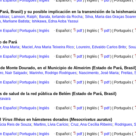
en Español
|
Portugués
|
Inglés
·
Español (
pdf
) | Inglés (
pdf
) | Portugués (
Pará, Brasil) y su posible implicación en la transmisión de la leishman
;
;
;
Tobias
Lainson, Ralph
Barata, Iorlando da Rocha
Silva, Maria das Graças Soare
;
 Marliane Batista
Ishikawa, Edna Aoba Yassui
en Español
|
Portugués
|
Inglés
·
Español (
pdf
) | Inglés (
pdf
) | Portugués (
o de Pará
;
;
;
r, Ana Maria
Maciel, Ana Maria Teixeira Rico
Loureiro, Edvaldo Carlos Brito
Souz
en Español
|
Portugués
|
Inglés
·
Español (
pdf
) | Inglés (
pdf
) | Portugués (
e Monte Dourado, en el Municipio de Almeirim (Estado de Pará, Brasil
;
;
;
ro, Nair Salgado
Marinho, Rodrigo Rodrigues
Nascimento, José Maria
Freitas,
en Español
|
Portugués
|
Inglés
·
Español (
pdf
) | Inglés (
pdf
) | Portugués (
s de salud de la red pública de Belém (Estado de Pará, Brasil)
zavara
en Español
|
Portugués
|
Inglés
·
Español (
pdf
) | Inglés (
pdf
) | Portugués (
el
Virus Ilhéus
en hámsteres dorados (
Mesocricetus auratus
)
;
;
;
Lúcia Reis de Souza
Martins, Lívia Carício
Cruz, Ana Cecília Ribeiro
Rodrigues, S
en Español
|
Portugués
|
Inglés
·
Español (
pdf
) | Inglés (
pdf
) | Portugués (