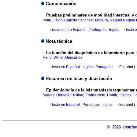
Comunicación
·
Pruebas preliminares de motilidad intestinal y 
;
Politi, Flávio Augusto Sanches
Moreira, Raquel Regina 
·
resumen en Español
|
Portugués
|
Inglés
·
texto 
Nota técnica
·
La función del diagnóstico de laboratorio para l
Mello, Wyller Alencar de
·
texto en Español
|
Inglés
|
Portugués
·
Español (
Resumen de tesis y disertación
·
Epidemiología de la leishmaniasis tegumentar en
;
;
Soares, Daniela Cristina
Fraiha Neto, Habib
Garcez, L
·
texto en Español
|
Portugués
|
Inglés
·
Español (
© 2026
Institu