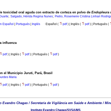
de toxicidad oral aguda con extracto de corteza en polvo de
Endopleura 
;
;
Duarte
Salgado, Hérida Regina Nunes
Pietro, Rosemeire Cristina Linhari Rodri
en Español
|
Portugués
|
Inglés
·
Español (
pdf
) | Inglés (
pdf
) | Portugués (
a influenza
pdf
) | Inglés (
pdf
) | Portugués (
pdf
)
 el Municipio Juruti, Pará, Brasil
ourdes Maria
pdf
) | Inglés (
pdf
) | Portugués (
pdf
)
to Evandro Chagas / Secretaria de Vigilância em Saúde e Ambiente / Min
Instituto Evandro Chagas/SVSA/MS