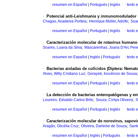
·
resumen en Español
|
Portugués
|
Inglés
·
texto 
·
Potencial anti-
Leishmania
y inmunomodulador d
;
;
Chagas, Anadeiva Portela
Henrique Müller, Adolfo
Soar
·
resumen en Español
|
Portugués
|
Inglés
·
texto 
·
Caracterización molecular de rotavirus humano 
;
Soares, Luana da Silva
Mascarenhas, Joana D'Arc Pere
·
resumen en Español
|
Inglés
|
Portugués
·
texto 
·
Bacterias aisladas de culícidos (Diptera: Nemat
;
Alves, Willy Cristiano Luz
Gorayeb, Inocêncio de Sousa
·
resumen en Español
|
Portugués
|
Inglés
·
texto 
·
La detección de bacterias enteropatógenas y ent
;
;
Loureiro, Edvaldo Carlos Brito
Souza, Cintya Oliveira
S
·
resumen en Español
|
Portugués
|
Inglés
·
texto 
·
Caracterización molecular de norovirus, sapovir
;
;
Aragão, Glicélia Cruz
Oliveira, Darleise de Souza
Santo
·
resumen en Español
|
Inglés
|
Portugués
·
texto 