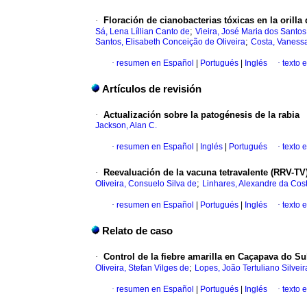
·
Floración de cianobacterias tóxicas en la orilla
;
Sá, Lena Líllian Canto de
Vieira, José Maria dos Santos
;
Santos, Elisabeth Conceição de Oliveira
Costa, Vaness
·
resumen en Español
|
Portugués
|
Inglés
·
texto 
Artículos de revisión
·
Actualización sobre la patogénesis de la rabia
Jackson, Alan C.
·
resumen en Español
|
Inglés
|
Portugués
·
texto 
·
Reevaluación de la vacuna tetravalente (RRV-TV) 
;
Oliveira, Consuelo Silva de
Linhares, Alexandre da Cos
·
resumen en Español
|
Portugués
|
Inglés
·
texto 
Relato de caso
·
Control de la fiebre amarilla en Caçapava do Su
;
Oliveira, Stefan Vilges de
Lopes, João Tertuliano Silveir
·
resumen en Español
|
Portugués
|
Inglés
·
texto 