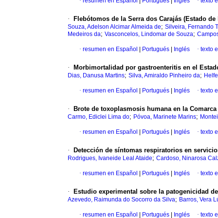
·
resumen en Español
|
Portugués
|
Inglés
·
texto 
·
Flebótomos de la Serra dos Carajás (Estado de 
;
Souza, Adelson Alcimar Almeida de
Silveira, Fernando 
;
;
Medeiros da
Vasconcelos, Lindomar de Souza
Campos,
·
resumen en Español
|
Portugués
|
Inglés
·
texto 
·
Morbimortalidad por gastroenteritis en el Estad
;
;
Dias, Danusa Martins
Silva, Amiraldo Pinheiro da
Helfe
·
resumen en Español
|
Portugués
|
Inglés
·
texto 
·
Brote de toxoplasmosis humana en la Comarca d
;
;
Carmo, Ediclei Lima do
Póvoa, Marinete Marins
Montei
·
resumen en Español
|
Portugués
|
Inglés
·
texto 
·
Detección de síntomas respiratorios en servicio
;
Rodrigues, Ivaneide Leal Ataide
Cardoso, Ninarosa Cal
·
resumen en Español
|
Portugués
|
Inglés
·
texto 
·
Estudio experimental sobre la patogenicidad d
;
Azevedo, Raimunda do Socorro da Silva
Barros, Vera 
·
resumen en Español
|
Portugués
|
Inglés
·
texto 