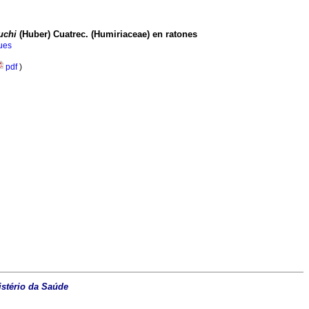
uchi
(Huber) Cuatrec.
(Humiriaceae) en ratones
gues
pdf
)
istério da Saúde