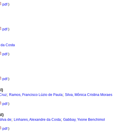
pdf
)
pdf
)
 da Costa
pdf
)
pdf
)
l)
;
;
 Cruz
Ramos, Francisco Lúzio de Paula
Silva, Mônica Cristina Moraes
pdf
)
l)
;
;
Silva de
Linhares, Alexandre da Costa
Gabbay, Yvone Benchimol
pdf
)