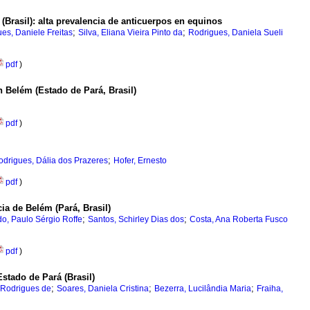
(Brasil)
:
alta prevalencia de anticuerpos en equinos
;
;
es, Daniele Freitas
Silva, Eliana Vieira Pinto da
Rodrigues, Daniela Sueli
pdf
)
 Belém (Estado de Pará, Brasil)
pdf
)
;
odrigues, Dália dos Prazeres
Hofer, Ernesto
pdf
)
ia de Belém (Pará, Brasil)
;
;
o, Paulo Sérgio Roffe
Santos, Schirley Dias dos
Costa, Ana Roberta Fusco
pdf
)
stado de Pará (Brasil)
;
;
;
 Rodrigues de
Soares, Daniela Cristina
Bezerra, Lucilândia Maria
Fraiha,