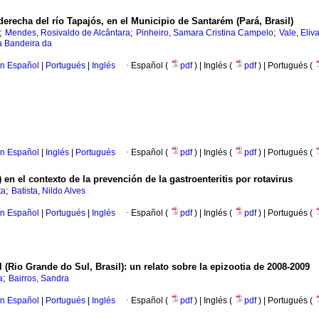
 derecha del río Tapajós, en el Municipio de Santarém (Pará, Brasil)
;
;
;
Mendes, Rosivaldo de Alcântara
Pinheiro, Samara Cristina Campelo
Vale, Eli
a Bandeira da
en Español
|
Portugués
|
Inglés
·
Español (
pdf
) | Inglés (
pdf
) | Portugués (
en Español
|
Inglés
|
Portugués
·
Español (
pdf
) | Inglés (
pdf
) | Portugués (
en el contexto de la prevención de la gastroenteritis por rotavirus
;
ta
Batista, Nildo Alves
en Español
|
Portugués
|
Inglés
·
Español (
pdf
) | Inglés (
pdf
) | Portugués (
l (Rio Grande do Sul, Brasil)
:
un relato sobre la
epizootia de 2008-2009
;
a
Bairros, Sandra
en Español
|
Portugués
|
Inglés
·
Español (
pdf
) | Inglés (
pdf
) | Portugués (