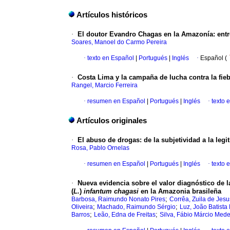
Artículos históricos
·
El doutor Evandro Chagas en la Amazonía
:
entr
Soares, Manoel do Carmo Pereira
·
texto en Español
|
Portugués
|
Inglés
·
Español (
·
Costa Lima y la campaña de lucha contra la fieb
Rangel, Marcio Ferreira
·
resumen en Español
|
Portugués
|
Inglés
·
texto 
Artículos originales
·
El abuso de drogas
:
de la subjetividad a la leg
Rosa, Pablo Ornelas
·
resumen en Español
|
Portugués
|
Inglés
·
texto 
·
Nueva evidencia sobre el valor diagnóstico de 
(
L.
)
infantum
chagasi
en la Amazonia brasileña
;
Barbosa, Raimundo Nonato Pires
Corrêa, Zuila de Jes
;
;
Oliveira
Machado, Raimundo Sérgio
Luz, João Batista
;
;
Barros
Leão, Edna de Freitas
Silva, Fábio Márcio Mede