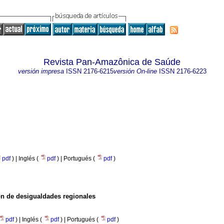
Revista Pan-Amazônica de Saúde
versión impresa
ISSN
2176-6215
versión On-line
ISSN
2176-6223
pdf
) | Inglés (
pdf
) | Portugués (
pdf
)
ón de desigualdades regionales
pdf
) | Inglés (
pdf
) | Portugués (
pdf
)