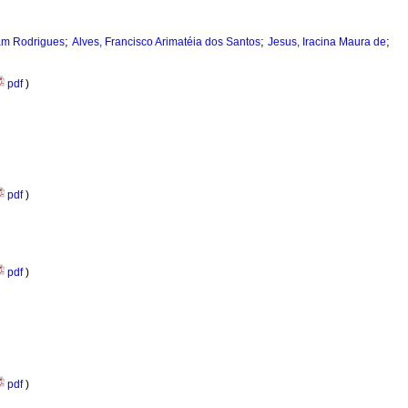
;
;
;
vam Rodrigues
Alves, Francisco Arimatéia dos Santos
Jesus, Iracina Maura de
pdf
)
pdf
)
pdf
)
pdf
)