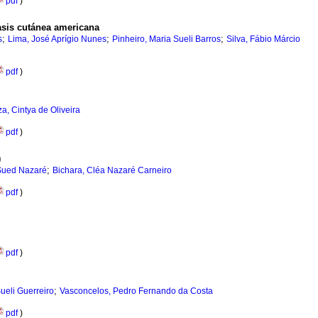
pdf
)
iasis cutánea americana
;
;
;
s
Lima, José Aprígio Nunes
Pinheiro, Maria Sueli Barros
Silva, Fábio Márcio
pdf
)
a, Cintya de Oliveira
pdf
)
)
;
 Sued Nazaré
Bichara, Cléa Nazaré Carneiro
pdf
)
pdf
)
;
ueli Guerreiro
Vasconcelos, Pedro Fernando da Costa
pdf
)