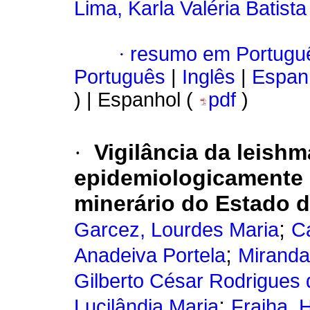
Lima, Karla Valéria Batista
·
resumo em Portugu
Português
|
Inglês
|
Espan
) | Espanhol (
pdf
)
·
Vigilância da leish
epidemiologicamente d
minerário do Estado d
;
Garcez, Lourdes Maria
C
;
Anadeiva Portela
Miranda
Gilberto César Rodrigues 
;
Lucilândia Maria
Fraiha, 