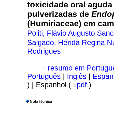
toxicidade oral aguda
pulverizadas de
Endop
(Humiriaceae) em ca
Politi, Flávio Augusto San
Salgado, Hérida Regina N
Rodrigues
·
resumo em Portugu
Português
|
Inglês
|
Espan
) | Espanhol (
pdf
)
Nota técnica