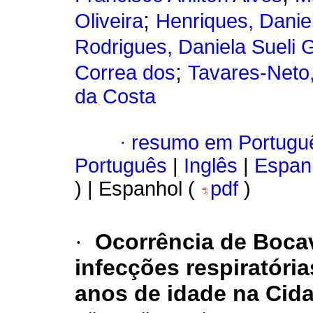
;
Oliveira
Henriques, Daniel
Rodrigues, Daniela Sueli 
;
Correa dos
Tavares-Neto
da Costa
·
resumo em Portugu
Português
|
Inglês
|
Espan
) | Espanhol (
pdf
)
·
Ocorrência de Boca
infecções respiratóri
anos de idade na Cida