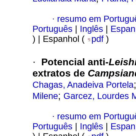
·
resumo em Portugu
Português
|
Inglês
|
Espan
) | Espanhol (
pdf
)
·
Potencial anti-
Leish
extratos de
Campsiandr
Chagas, Anadeiva Portela
;
Milene
Garcez, Lourdes 
·
resumo em Portugu
Português
|
Inglês
|
Espan