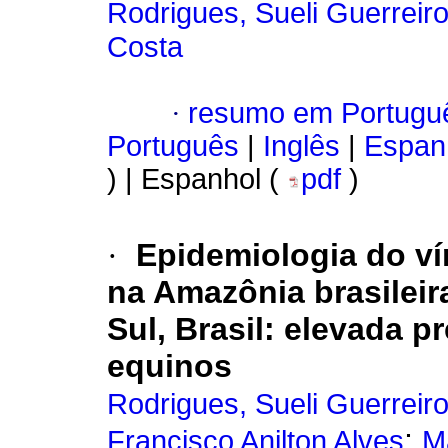
Rodrigues, Sueli Guerreir
Costa
·
resumo em Portugu
Português
|
Inglês
|
Espan
) | Espanhol (
pdf
)
·
Epidemiologia do ví
na Amazônia brasilei
Sul, Brasil
:
elevada pr
equinos
Rodrigues, Sueli Guerreir
;
Francisco Anilton Alves
Ma