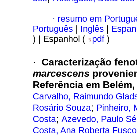
·
resumo em Portugu
Português
|
Inglês
|
Espan
) | Espanhol (
pdf
)
·
Caracterização feno
marcescens
provenien
Referência em Belém, 
Carvalho, Raimundo Glad
;
Rosário Souza
Pinheiro,
;
Costa
Azevedo, Paulo Sér
Costa, Ana Roberta Fusco