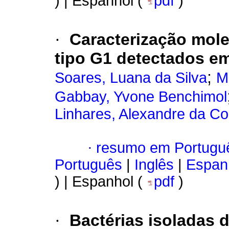
) | Espanhol (
pdf
)
·
Caracterização mole
tipo G1 detectados em
;
Soares, Luana da Silva
M
Gabbay, Yvone Benchimol
Linhares, Alexandre da Co
·
resumo em Portugu
Português
|
Inglês
|
Espan
) | Espanhol (
pdf
)
·
Bactérias isoladas d