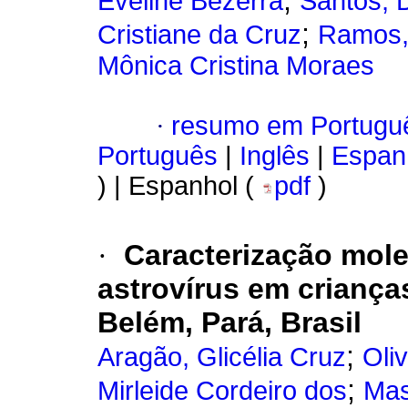
;
Eveline Bezerra
Santos, 
;
Cristiane da Cruz
Ramos, 
Mônica Cristina Moraes
·
resumo em Portugu
Português
|
Inglês
|
Espan
) | Espanhol (
pdf
)
·
Caracterização mole
astrovírus em criança
Belém, Pará, Brasil
;
Aragão, Glicélia Cruz
Oli
;
Mirleide Cordeiro dos
Mas