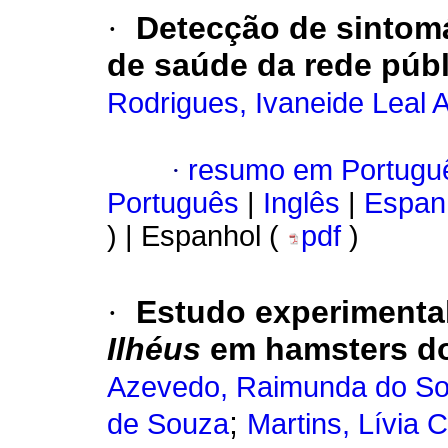
·
Detecção de sintomá
de saúde da rede públ
Rodrigues, Ivaneide Leal A
·
resumo em Portugu
Português
|
Inglês
|
Espan
) | Espanhol (
pdf
)
·
Estudo experimenta
Ilhéus
em hamsters d
Azevedo, Raimunda do Soc
;
de Souza
Martins, Lívia C