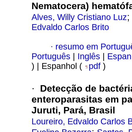
Nematocera)
hematófa
Alves, Willy Cristiano Luz
Edvaldo Carlos Brito
·
resumo em Portugu
Português
|
Inglês
|
Espan
) | Espanhol (
pdf
)
·
Detecção de bactéri
enteroparasitas em p
Juruti, Pará, Brasil
Loureiro, Edvaldo Carlos B