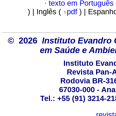
·
texto em Português
) | Inglês (
pdf
) | Espanho
© 2026
Instituto Evandro 
em Saúde e Ambien
Instituto Eva
Revista Pan-
Rodovia BR-316 
67030-000 - Ana
Tel.: +55 (91) 3214-2
revis