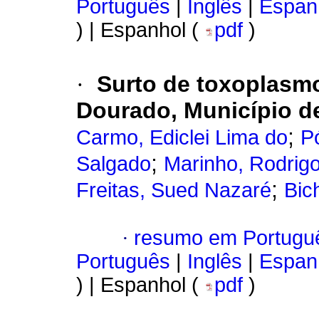
Português
|
Inglês
|
Espan
) | Espanhol (
pdf
)
·
Surto de toxoplasm
Dourado, Município de
;
Carmo, Ediclei Lima do
P
;
Salgado
Marinho, Rodrig
;
Freitas, Sued Nazaré
Bic
·
resumo em Portugu
Português
|
Inglês
|
Espan
) | Espanhol (
pdf
)