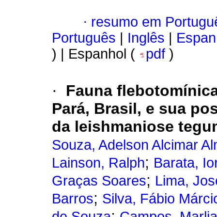
·
resumo em Portugu
Português
|
Inglês
|
Espan
) | Espanhol (
pdf
)
·
Fauna flebotomínica
Pará, Brasil, e sua p
da leishmaniose tegu
Souza, Adelson Alcimar A
;
Lainson, Ralph
Barata, I
;
Graças Soares
Lima, Jos
;
Barros
Silva, Fábio Márc
;
de Souza
Campos, Marlia