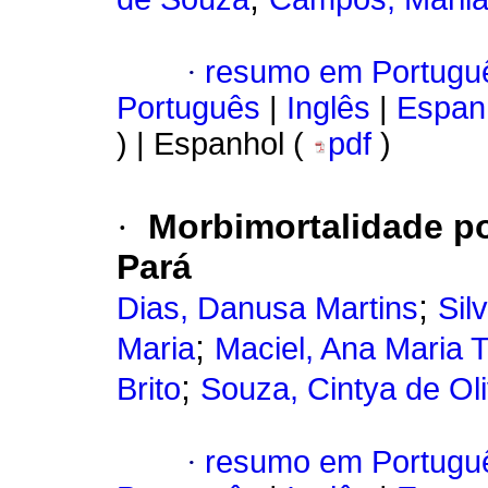
·
resumo em Portugu
Português
|
Inglês
|
Espan
) | Espanhol (
pdf
)
·
Morbimortalidade po
Pará
;
Dias, Danusa Martins
Sil
;
Maria
Maciel, Ana Maria T
;
Brito
Souza, Cintya de Oli
·
resumo em Portugu