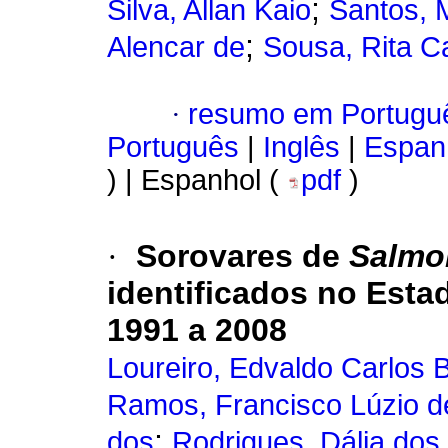
;
Silva, Allan Kaio
Santos, M
;
Alencar de
Sousa, Rita C
·
resumo em Portugu
Português
|
Inglês
|
Espan
) | Espanhol (
pdf
)
·
Sorovares de
Salmo
identificados no Estad
1991 a 2008
Loureiro, Edvaldo Carlos B
Ramos, Francisco Lúzio d
;
dos
Rodrigues, Dália dos