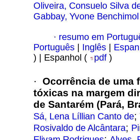
Oliveira, Consuelo Silva d
Gabbay, Yvone Benchimol
·
resumo em Portugu
Português
|
Inglês
|
Espan
) | Espanhol (
pdf
)
·
Ocorrência de uma f
tóxicas na margem dir
de Santarém (Pará, Bra
;
Sá, Lena Líllian Canto de
;
Rosivaldo de Alcântara
Pi
;
Elivam Rodrigues
Alves, 