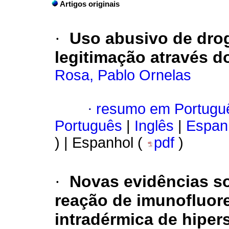
Artigos originais
·
Uso abusivo de dro
legitimação através d
Rosa, Pablo Ornelas
·
resumo em Portugu
Português
|
Inglês
|
Espan
) | Espanhol (
pdf
)
·
Novas evidências so
reação de
imunofluore
intradérmica de
hiper