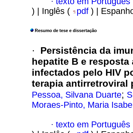
·
texto em Português
) | Inglês (
pdf
) | Espanho
Resumo de tese e dissertação
·
Persistência da imu
hepatite B e resposta
infectados pelo HIV p
terapia antirretroviral
;
Pessoa, Silvana Duarte
S
Moraes-Pinto, Maria Isabe
·
texto em Português