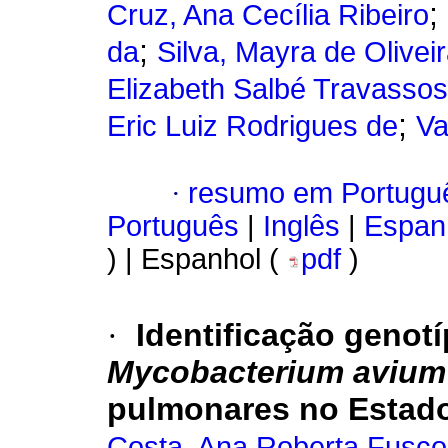
;
Cruz, Ana Cecília Ribeiro
;
da
Silva, Mayra de Olivei
Elizabeth Salbé Travassos
;
Eric Luiz Rodrigues de
Va
·
resumo em Portugu
Português
|
Inglês
|
Espan
) | Espanhol (
pdf
)
·
Identificação geno
Mycobacterium avium
pulmonares no Estado 
Costa, Ana Roberta Fusco