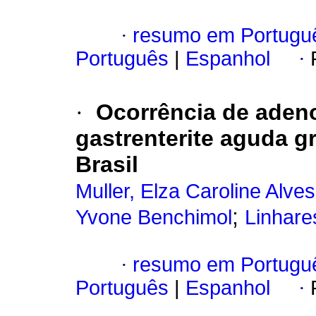
·
resumo em Portugu
Português
|
Espanhol
·
·
Ocorrência de aden
gastrenterite aguda g
Brasil
Muller, Elza Caroline Alves
;
Yvone Benchimol
Linhare
·
resumo em Portugu
Português
|
Espanhol
·