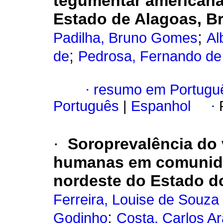
tegumentar americana,
Estado de Alagoas, Br
;
Padilha, Bruno Gomes
Al
;
de
Pedrosa, Fernando de
·
resumo em Portugu
Português
|
Espanhol
·
·
Soroprevalência do v
humanas em comunidad
nordeste do Estado do
Ferreira, Louise de Souza
;
Godinho
Costa, Carlos Ar