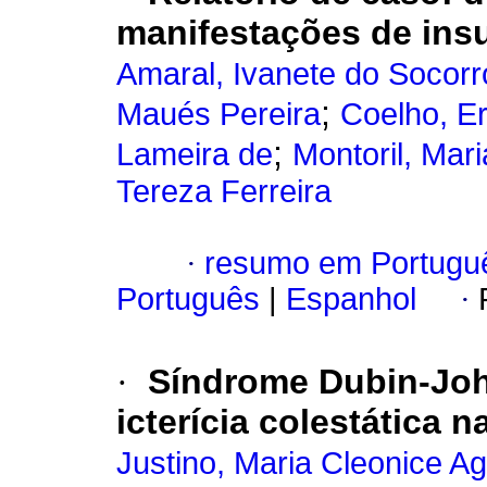
manifestações de insu
Amaral, Ivanete do Socor
;
Maués Pereira
Coelho, E
;
Lameira de
Montoril, Mar
Tereza Ferreira
·
resumo em Portugu
Português
|
Espanhol
·
·
Síndrome Dubin-Jo
icterícia colestática n
Justino, Maria Cleonice Ag