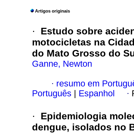
Artigos originais
·
Estudo sobre aciden
motocicletas na Cida
do Mato Grosso do Sul
Ganne, Newton
·
resumo em Portugu
Português
|
Espanhol
·
·
Epidemiologia molec
dengue, isolados no B