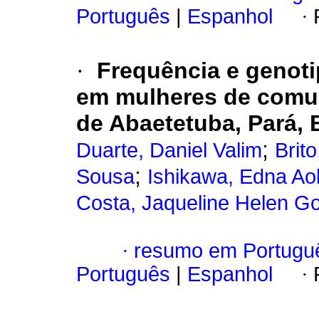
Português
|
Espanhol
·
·
Frequência e genot
em mulheres de comun
de Abaetetuba, Pará, B
;
Duarte, Daniel Valim
Brit
;
Sousa
Ishikawa, Edna Ao
Costa, Jaqueline Helen G
·
resumo em Portugu
Português
|
Espanhol
·