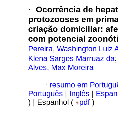
·
Ocorrência de hepati
protozooses em prima
criação domiciliar
:
af
com potencial zoonót
Pereira, Washington Luiz
Klena Sarges Marruaz da
Alves, Max Moreira
·
resumo em Portugu
Português
|
Inglês
|
Espan
) | Espanhol (
pdf
)