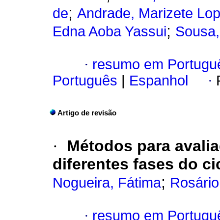
;
de
Andrade, Marizete Lo
;
Edna Aoba Yassui
Sousa,
·
resumo em Portugu
Português
|
Espanhol
·
Artigo de revisão
·
Métodos para avalia
diferentes fases do ci
;
Nogueira, Fátima
Rosário,
·
resumo em Portugu