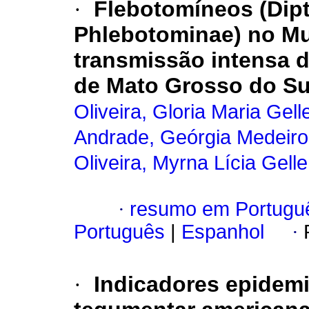
·
Flebotomíneos (Dip
Phlebotominae) no Mu
transmissão intensa d
de Mato Grosso do Sul
Oliveira, Gloria Maria Gell
Andrade, Geórgia Medeiro
Oliveira, Myrna Lícia Gell
·
resumo em Portugu
Português
|
Espanhol
·
·
Indicadores epidem