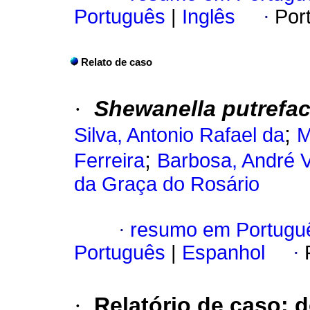
Português
|
Inglês
·
Por
Relato de caso
·
Shewanella putrefa
;
Silva, Antonio Rafael da
M
;
Ferreira
Barbosa, André V
da Graça do Rosário
·
resumo em Portugu
Português
|
Espanhol
·
·
Relatório de caso
:
d