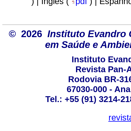
) | Inglês (
pdf
) | Espanho
© 2026
Instituto Evandro 
em Saúde e Ambien
Instituto Eva
Revista Pan-
Rodovia BR-316 
67030-000 - Ana
Tel.: +55 (91) 3214-2
revis