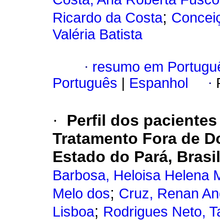
;
Ricardo da Costa
Conceiç
Valéria Batista
·
resumo em Portugu
Português
|
Espanhol
·
·
Perfil dos paciente
Tratamento Fora de Do
Estado do Pará, Brasi
Barbosa, Heloisa Helena 
;
Melo dos
Cruz, Renan An
;
Lisboa
Rodrigues Neto, T