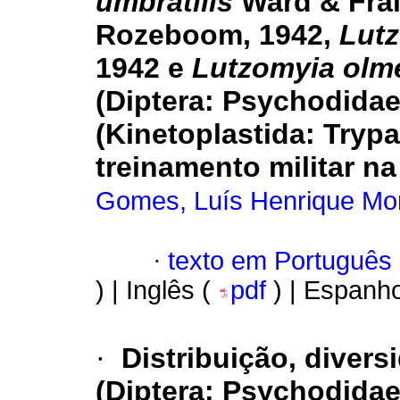
umbratilis
Ward & Fra
Rozeboom, 1942,
Lutz
1942 e
Lutzomyia olm
(Diptera: Psychodidae
(Kinetoplastida: Tryp
treinamento militar n
Gomes, Luís Henrique Mon
·
texto em Português
) | Inglês (
pdf
) | Espanho
·
Distribuição, divers
(Diptera: Psychodidae