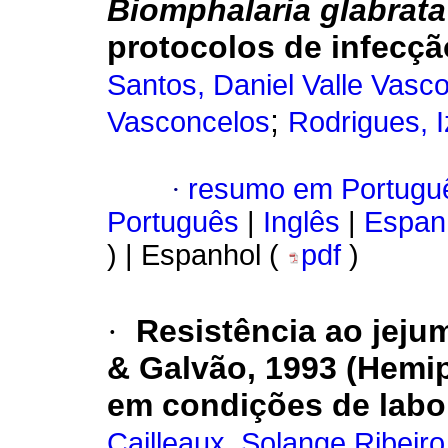
Biomphalaria glabrat
protocolos de infecç
Santos, Daniel Valle Vasc
;
Vasconcelos
Rodrigues, 
·
resumo em Portugu
Português
|
Inglês
|
Espan
) | Espanhol (
pdf
)
·
Resistência ao jeju
& Galvão, 1993 (Hemip
em condições de labo
Cailleaux, Solange Ribeiro