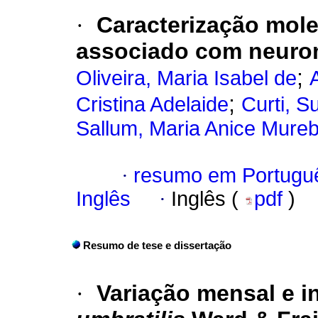
·
Caracterização mol
associado com neurom
;
Oliveira, Maria Isabel de
;
Cristina Adelaide
Curti, S
Sallum, Maria Anice Mure
·
resumo em Portugu
Inglês
·
Inglês (
pdf
)
Resumo de tese e dissertação
·
Variação mensal e i