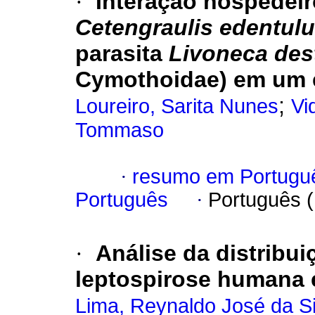
·
Interação hospedeir
Cetengraulis edentul
parasita
Livoneca des
Cymothoidae) em um e
;
Loureiro, Sarita Nunes
Vi
Tommaso
·
resumo em Portugu
Português
·
Português 
·
Análise da distribu
leptospirose humana 
Lima, Reynaldo José da Si