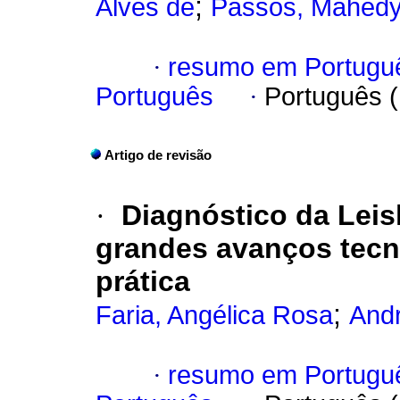
;
Alves de
Passos, Mahedy
·
resumo em Portugu
Português
·
Português 
Artigo de revisão
·
Diagnóstico da Leis
grandes avanços tecn
prática
;
Faria, Angélica Rosa
Andr
·
resumo em Portugu