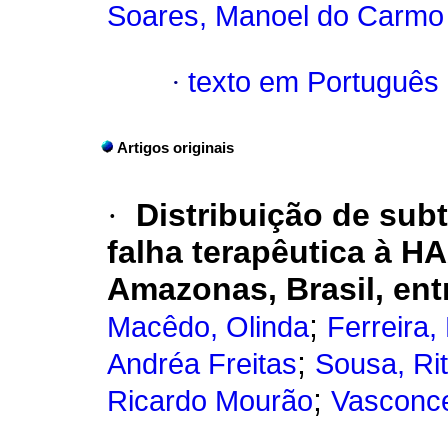
Soares, Manoel do Carmo 
·
texto em Português
Artigos originais
·
Distribuição de sub
falha terapêutica à H
Amazonas, Brasil, ent
;
Macêdo, Olinda
Ferreira
;
Andréa Freitas
Sousa, Ri
;
Ricardo Mourão
Vasconce