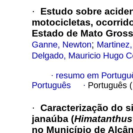
·
Estudo sobre aciden
motocicletas, ocorri
Estado de Mato Grosso
;
Ganne, Newton
Martinez,
Delgado, Mauricio Hugo 
·
resumo em Portugu
Português
·
Português 
·
Caracterização do s
janaúba (
Himatanthu
no Município de Alcân