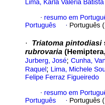
Lima, Karla Valéria Batista
·
resumo em Portugu
Português
·
Português 
·
Triatoma pintodiasi
rubrovaria
(Hemiptera
;
Jurberg, José
Cunha, Va
;
Raquel
Lima, Michele So
Felipe Ferraz Figueiredo
·
resumo em Portugu
Português
·
Português 