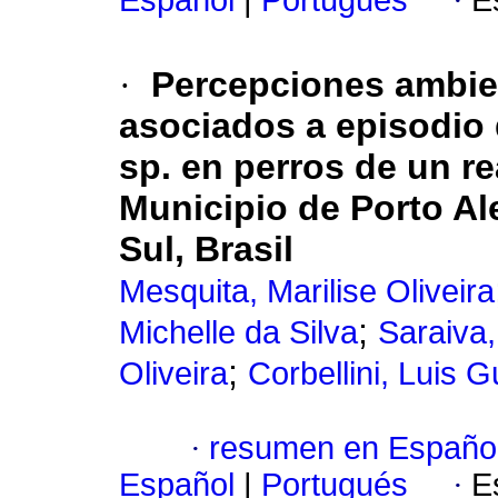
Español
|
Portugués
·
E
·
Percepciones ambien
asociados a episodio 
sp. en perros de un r
Municipio de Porto Al
Sul, Brasil
Mesquita, Marilise Oliveira
;
Michelle da Silva
Saraiva,
;
Oliveira
Corbellini, Luis 
·
resumen en Españo
Español
|
Portugués
·
E