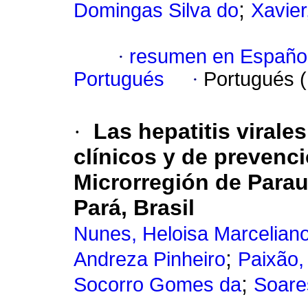
;
Domingas Silva do
Xavier
·
resumen en Españo
Portugués
·
Portugués 
·
Las hepatitis virale
clínicos y de prevenc
Microrregión de Para
Pará, Brasil
Nunes, Heloisa Marcelian
;
Andreza Pinheiro
Paixão,
;
Socorro Gomes da
Soare