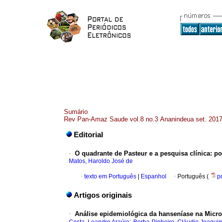
Sumário
Rev Pan-Amaz Saude vol.8 no.3 Ananindeua set. 201
Editorial
·
O quadrante de Pasteur e a pesquisa clínica: 
Matos, Haroldo José de
·
texto em Português
|
Espanhol
·
Português (
p
Artigos originais
·
Análise epidemiológica da hanseníase na Micror
;