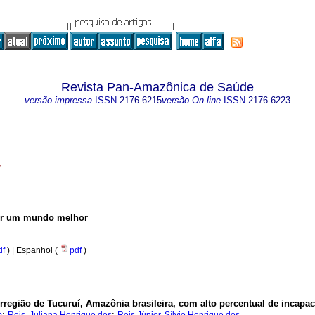
Revista Pan-Amazônica de Saúde
versão impressa
ISSN
2176-6215
versão On-line
ISSN
2176-6223
7
por um mundo melhor
df
) | Espanhol (
pdf
)
região de Tucuruí, Amazônia brasileira, com alto percentual de incapaci
;
;