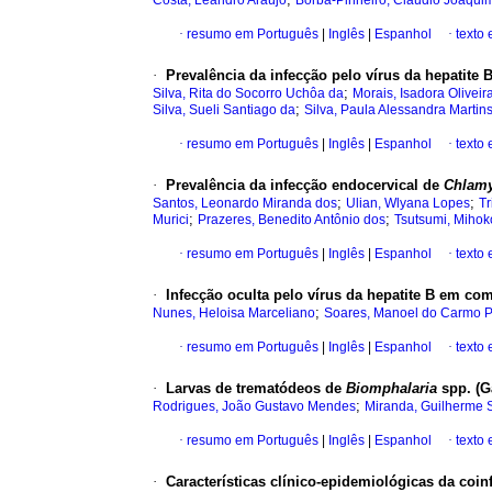
Costa, Leandro Araújo
Borba-Pinheiro, Cláudio Joaqui
·
resumo em Português
|
Inglês
|
Espanhol
·
texto
·
Prevalência da infecção pelo vírus da hepatite
;
Silva, Rita do Socorro Uchôa da
Morais, Isadora Oliveir
;
Silva, Sueli Santiago da
Silva, Paula Alessandra Martin
·
resumo em Português
|
Inglês
|
Espanhol
·
texto
·
Prevalência da infecção endocervical de
Chlamy
;
;
Santos, Leonardo Miranda dos
Ulian, Wlyana Lopes
Tr
;
;
Murici
Prazeres, Benedito Antônio dos
Tsutsumi, Miho
·
resumo em Português
|
Inglês
|
Espanhol
·
texto
·
Infecção oculta pelo vírus da hepatite B em co
;
Nunes, Heloisa Marceliano
Soares, Manoel do Carmo P
·
resumo em Português
|
Inglês
|
Espanhol
·
texto
·
Larvas de trematódeos de
Biomphalaria
spp. (G
;
Rodrigues, João Gustavo Mendes
Miranda, Guilherme S
·
resumo em Português
|
Inglês
|
Espanhol
·
texto
·
Características clínico-epidemiológicas da co