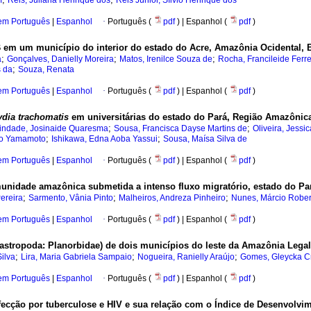
m
Reis, Juliana Henrique dos
Reis Júnior, Sílvio Henrique dos
 em Português
|
Espanhol
·
Português (
pdf
) | Espanhol (
pdf
)
 B em um município do interior do estado do Acre, Amazônia Ocidental, B
;
;
;
a
Gonçalves, Danielly Moreira
Matos, Irenilce Souza de
Rocha, Francileide Ferre
;
s da
Souza, Renata
 em Português
|
Espanhol
·
Português (
pdf
) | Espanhol (
pdf
)
dia trachomatis
em universitárias do estado do Pará, Região Amazônica
;
;
indade, Josinaide Quaresma
Sousa, Francisca Dayse Martins de
Oliveira, Jess
;
;
ko Yamamoto
Ishikawa, Edna Aoba Yassui
Sousa, Maísa Silva de
 em Português
|
Espanhol
·
Português (
pdf
) | Espanhol (
pdf
)
munidade amazônica submetida a intenso fluxo migratório, estado do Par
;
;
;
ereira
Sarmento, Vânia Pinto
Malheiros, Andreza Pinheiro
Nunes, Márcio Robert
 em Português
|
Espanhol
·
Português (
pdf
) | Espanhol (
pdf
)
astropoda: Planorbidae) de dois municípios do leste da Amazônia Legal 
;
;
;
ilva
Lira, Maria Gabriela Sampaio
Nogueira, Ranielly Araújo
Gomes, Gleycka Cr
 em Português
|
Espanhol
·
Português (
pdf
) | Espanhol (
pdf
)
infecção por tuberculose e HIV e sua relação com o Índice de Desenvolv