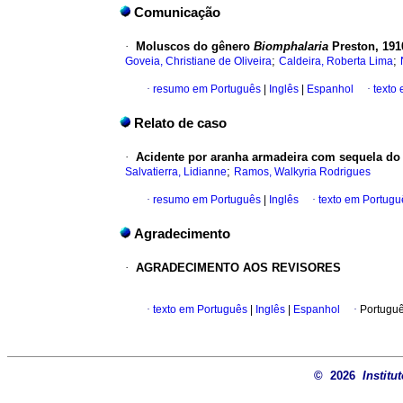
Comunicação
·
Moluscos do gênero
Biomphalaria
Preston, 191
;
;
Goveia, Christiane de Oliveira
Caldeira, Roberta Lima
·
resumo em Português
|
Inglês
|
Espanhol
·
texto
Relato de caso
·
Acidente por aranha armadeira com sequela d
;
Salvatierra, Lidianne
Ramos, Walkyria Rodrigues
·
resumo em Português
|
Inglês
·
texto em Portugu
Agradecimento
·
AGRADECIMENTO AOS REVISORES
·
texto em Português
|
Inglês
|
Espanhol
·
Portuguê
© 2026
Institu