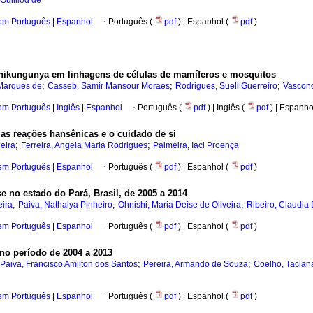
 Guilliod de
 em Português
|
Espanhol
·
Português (
pdf
) | Espanhol (
pdf
)
 Chikungunya em linhagens de células de mamíferos e mosquitos
;
;
;
 Marques de
Casseb, Samir Mansour Moraes
Rodrigues, Sueli Guerreiro
Vasconc
 em Português
|
Inglês
|
Espanhol
·
Português (
pdf
) | Inglês (
pdf
) | Espanho
as reações hansênicas e o cuidado de si
;
;
ieira
Ferreira, Angela Maria Rodrigues
Palmeira, Iaci Proença
 em Português
|
Espanhol
·
Português (
pdf
) | Espanhol (
pdf
)
 no estado do Pará, Brasil, de 2005 a 2014
;
;
;
eira
Paiva, Nathalya Pinheiro
Ohnishi, Maria Deise de Oliveira
Ribeiro, Claudia
 em Português
|
Espanhol
·
Português (
pdf
) | Espanhol (
pdf
)
 no período de 2004 a 2013
;
;
Paiva, Francisco Amilton dos Santos
Pereira, Armando de Souza
Coelho, Tacia
 em Português
|
Espanhol
·
Português (
pdf
) | Espanhol (
pdf
)