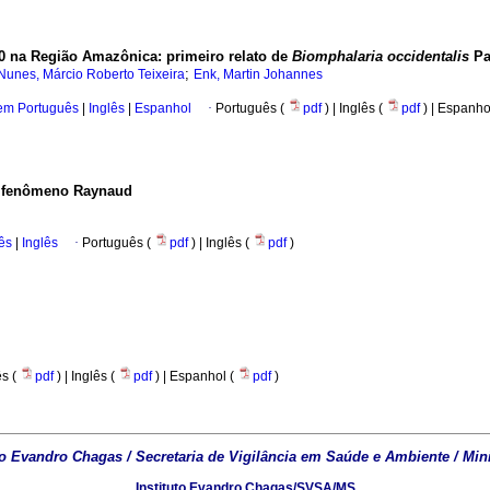
0 na Região Amazônica: primeiro relato de
Biomphalaria occidentalis
Pa
;
Nunes, Márcio Roberto Teixeira
Enk, Martin Johannes
 em Português
|
Inglês
|
Espanhol
·
Português (
pdf
) | Inglês (
pdf
) | Espanho
o fenômeno Raynaud
ês
|
Inglês
·
Português (
pdf
) | Inglês (
pdf
)
s (
pdf
) | Inglês (
pdf
) | Espanhol (
pdf
)
to Evandro Chagas / Secretaria de Vigilância em Saúde e Ambiente / Min
Instituto Evandro Chagas/SVSA/MS