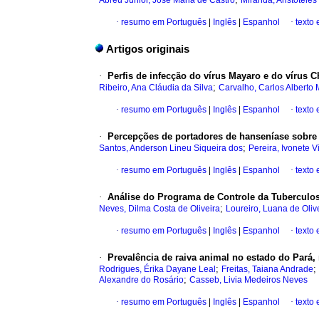
Abreu Junior, José Maria de Castro
Miranda, Aristoteles
·
resumo em Português
|
Inglês
|
Espanhol
·
texto
Artigos originais
·
Perfis de infecção do vírus Mayaro e do vírus
;
Ribeiro, Ana Cláudia da Silva
Carvalho, Carlos Alberto
·
resumo em Português
|
Inglês
|
Espanhol
·
texto
·
Percepções de portadores de hanseníase sobre 
;
Santos, Anderson Lineu Siqueira dos
Pereira, Ivonete V
·
resumo em Português
|
Inglês
|
Espanhol
·
texto
·
Análise do Programa de Controle da Tuberculose
;
Neves, Dilma Costa de Oliveira
Loureiro, Luana de Oliv
·
resumo em Português
|
Inglês
|
Espanhol
·
texto
·
Prevalência de raiva animal no estado do Pará,
;
;
Rodrigues, Érika Dayane Leal
Freitas, Taiana Andrade
;
Alexandre do Rosário
Casseb, Livia Medeiros Neves
·
resumo em Português
|
Inglês
|
Espanhol
·
texto