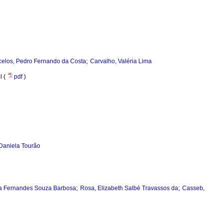
;
elos, Pedro Fernando da Costa
Carvalho, Valéria Lima
l (
pdf
)
 Daniela Tourão
;
;
na Fernandes Souza Barbosa
Rosa, Elizabeth Salbé Travassos da
Casseb,