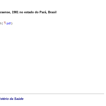
raense, 1981 no estado do Pará, Brasil
l (
pdf
)
istério da Saúde