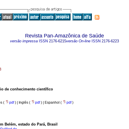
Revista Pan-Amazônica de Saúde
versão impressa
ISSN
2176-6215
versão On-line
ISSN
2176-6223
8
o de conhecimento científico
s (
pdf
) | Inglês (
pdf
) | Espanhol (
pdf
)
em Belém, estado do Pará, Brasil