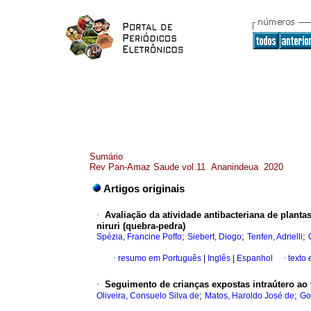
Sumário
Rev Pan-Amaz Saude vol.11 Ananindeua 2020
Artigos originais
·
Avaliação da atividade antibacteriana de planta
niruri (quebra-pedra)
;
;
;
Spézia, Francine Poffo
Siebert, Diogo
Tenfen, Adrielli
·
resumo em Português
|
Inglês
|
Espanhol
·
texto
·
Seguimento de crianças expostas intraútero ao 
;
;
Oliveira, Consuelo Silva de
Matos, Haroldo José de
Go