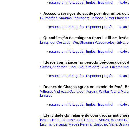
·
resumo em Português
|
Inglês
|
Espanhol
·
texto
·
Acesso a serviços de saúde por ribeirinhos de
;
Guimarães, Ananias Facundes
Barbosa, Victor Linec Ma
·
resumo em Português
|
Espanhol
|
Inglês
·
texto
·
Quantificação de colágeno tipos I e III em lesõ
;
;
Lima, Igor Costa de
Wu, Shaumin Vasconcelos
Silva, 
·
resumo em Português
|
Inglês
|
Espanhol
·
texto
·
Idosos com câncer no período pré-operatório: 
;
Santos, Anderson Lineu Siqueira dos
Silva, Luceme Mar
·
resumo em Português
|
Espanhol
|
Inglês
·
texto
·
Doença de Chagas aguda no estado do Pará, Bras
;
Vilhena, Andrezza Ozela de
Pereira, Waltair Maria Mart
Lima de
·
resumo em Português
|
Inglês
|
Espanhol
·
texto
·
Efetividade do tratamento com drogas antivirai
;
Borges Neto, Francisco das Chagas
Souza, Madson Gui
;
Lizomar de Jesus Maués Pereira
Barbosa, Maria Sílvia 