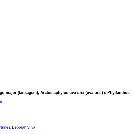
ago major (tansagem), Arctostaphylos uva-ursi (uva-ursi) e Phyllanthus
ro
Nunes, Déborah Silva