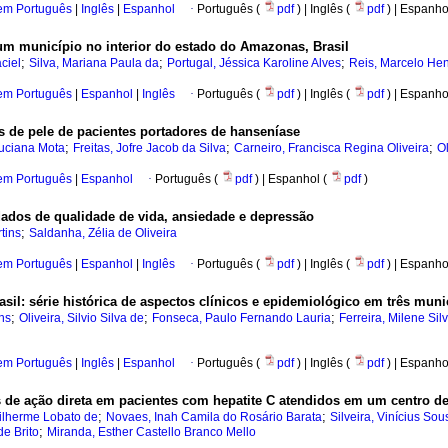
 em Português
|
Inglês
|
Espanhol
·
Português (
pdf
) | Inglês (
pdf
) | Espanho
 um município no interior do estado do Amazonas, Brasil
;
;
;
ciel
Silva, Mariana Paula da
Portugal, Jéssica Karoline Alves
Reis, Marcelo Hen
 em Português
|
Espanhol
|
Inglês
·
Português (
pdf
) | Inglês (
pdf
) | Espanho
es de pele de pacientes portadores de hanseníase
;
;
;
Luciana Mota
Freitas, Jofre Jacob da Silva
Carneiro, Francisca Regina Oliveira
Ol
 em Português
|
Espanhol
·
Português (
pdf
) | Espanhol (
pdf
)
dados de qualidade de vida, ansiedade e depressão
;
tins
Saldanha, Zélia de Oliveira
 em Português
|
Espanhol
|
Inglês
·
Português (
pdf
) | Inglês (
pdf
) | Espanho
il: série histórica de aspectos clínicos e epidemiológico em três muni
;
;
;
ins
Oliveira, Silvio Silva de
Fonseca, Paulo Fernando Lauria
Ferreira, Milene Sil
 em Português
|
Inglês
|
Espanhol
·
Português (
pdf
) | Inglês (
pdf
) | Espanho
s de ação direta em pacientes com hepatite C atendidos em um centro de 
;
;
lherme Lobato de
Novaes, Inah Camila do Rosário Barata
Silveira, Vinícius So
;
de Brito
Miranda, Esther Castello Branco Mello