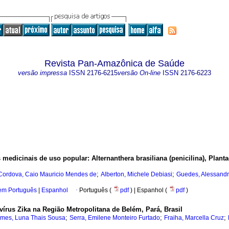
Revista Pan-Amazônica de Saúde
versão impressa
ISSN
2176-6215
versão On-line
ISSN
2176-6223
s medicinais de uso popular: Alternanthera brasiliana (penicilina), Plant
;
;
Cordova, Caio Mauricio Mendes de
Alberton, Michele Debiasi
Guedes, Alessand
 em Português
|
Espanhol
·
Português (
pdf
) | Espanhol (
pdf
)
vírus Zika na Região Metropolitana de Belém, Pará, Brasil
;
;
;
mes, Luna Thais Sousa
Serra, Emilene Monteiro Furtado
Fraiha, Marcella Cruz