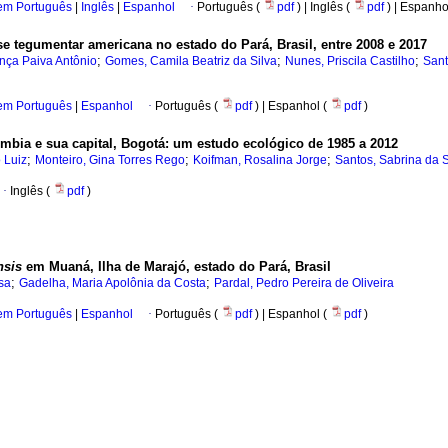
 em Português
|
Inglês
|
Espanhol
·
Português (
pdf
) | Inglês (
pdf
) | Espanho
e tegumentar americana no estado do Pará, Brasil, entre 2008 e 2017
;
;
;
nça Paiva Antônio
Gomes, Camila Beatriz da Silva
Nunes, Priscila Castilho
Sant
 em Português
|
Espanhol
·
Português (
pdf
) | Espanhol (
pdf
)
mbia e sua capital, Bogotá: um estudo ecológico de 1985 a 2012
;
;
;
 Luiz
Monteiro, Gina Torres Rego
Koifman, Rosalina Jorge
Santos, Sabrina da S
·
Inglês (
pdf
)
nsis
em Muaná, Ilha de Marajó, estado do Pará, Brasil
;
;
sa
Gadelha, Maria Apolônia da Costa
Pardal, Pedro Pereira de Oliveira
 em Português
|
Espanhol
·
Português (
pdf
) | Espanhol (
pdf
)