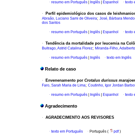
·
resumo em Português
|
Inglês
|
Espanhol
·
texto
·
Perfil epidemiológico dos casos de leishmanios
;
Abraão, Luciano Sami de Oliveira
José, Bárbara Mendo
dos Santos
·
resumo em Português
|
Inglês
|
Espanhol
·
texto
·
Tendência da mortalidade por leucemia na Colô
;
Buitrago, Astrid Catalina Florez
Miranda-Filho, Adalberto
·
resumo em Português
|
Inglês
·
texto em Inglês
Relato de caso
·
Envenenamento por
Crotalus durissus marajoe
;
Faro, Sarah Maria de Lima
Coutinho, Igor Jordan Barbo
·
resumo em Português
|
Inglês
|
Espanhol
·
texto
Agradecimento
·
AGRADECIMENTO AOS REVISORES
·
texto em Português
·
Português (
pdf
)