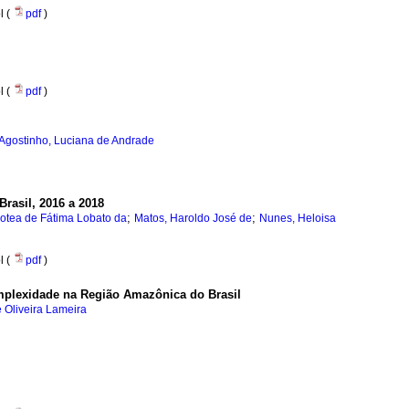
l (
pdf
)
l (
pdf
)
Agostinho, Luciana de Andrade
rasil, 2016 a 2018
;
;
rotea de Fátima Lobato da
Matos, Haroldo José de
Nunes, Heloisa
l (
pdf
)
complexidade na Região Amazônica do Brasil
e Oliveira Lameira