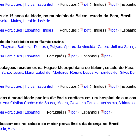
 em Português
|
Inglês
|
Espanhol
·
Português (
pdf
) | Inglês (
pdf
) | Espanho
s de 15 anos de idade, no município de Belém, estado do Pará, Brasil
;
veira
Matos, Haroldo José de
 em Português
|
Espanhol
|
Inglês
·
Português (
pdf
) | Inglês (
pdf
) | Espanho
de de herbicida com flumioxazina
;
;
;
s, Thaynara Barbosa
Pedrosa, Polyana Aparecida Almeida
Calixto, Juliana Sena
 em Português
|
Espanhol
·
Português (
pdf
) | Espanhol (
pdf
)
ações residentes na Região Metropolitana de Belém, estado do Pará, B
;
;
;
o Santo
Jesus, Maria Izabel de
Medeiros, Renato Lopes Fernandes de
Silva, Do
 em Português
|
Inglês
|
Espanhol
·
Português (
pdf
) | Inglês (
pdf
) | Espanho
adas à mortalidade por insuficiência cardíaca em um hospital de alta 
;
;
, Ana Cristina Cardoso de Sousa
Moura, Giovanna Pontes
Veríssimo, Adriana d
 em Português
|
Espanhol
·
Português (
pdf
) | Espanhol (
pdf
)
tossomose no estado de maior prevalência da doença no Brasil
orte, Roseli La