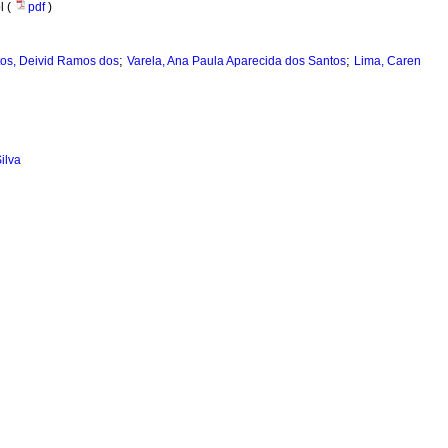
l (
pdf
)
;
;
os, Deivid Ramos dos
Varela, Ana Paula Aparecida dos Santos
Lima, Caren
ilva