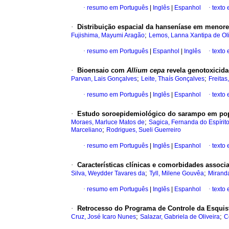
·
resumo em Português
|
Inglês
|
Espanhol
·
texto
·
Distribuição espacial da hanseníase em menore
;
Fujishima, Mayumi Aragão
Lemos, Lanna Xantipa de Oli
·
resumo em Português
|
Espanhol
|
Inglês
·
texto
·
Bioensaio com
Allium cepa
revela genotoxicida
;
;
Parvan, Lais Gonçalves
Leite, Thaís Gonçalves
Freita
·
resumo em Português
|
Inglês
|
Espanhol
·
texto
·
Estudo soroepidemiológico do sarampo em popul
;
Moraes, Marluce Matos de
Sagica, Fernanda do Espírit
;
Marceliano
Rodrigues, Sueli Guerreiro
·
resumo em Português
|
Inglês
|
Espanhol
·
texto
·
Características clínicas e comorbidades associ
;
;
Silva, Weydder Tavares da
Tyll, Milene Gouvêa
Miranda
·
resumo em Português
|
Inglês
|
Espanhol
·
texto
·
Retrocesso do Programa de Controle da Esquis
;
;
Cruz, José Icaro Nunes
Salazar, Gabriela de Oliveira
C