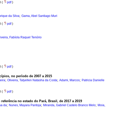
l (
pdf
)
;
rique da Silva
Gama, Abel Santiago Muri
l (
pdf
)
iveira, Fabíola Raquel Tenório
l (
pdf
)
cípios, no período de 2007 a 2015
;
;
;
veira
Oliveira, Tatyellen Natasha da Costa
Adami, Marcos
Patricia Danielle
l (
pdf
)
referência no estado do Pará, Brasil, de 2017 a 2019
;
;
;
usa da
Nunes, Mayara Pantoja
Miranda, Gabriel Castelo Branco Melo
Moia,