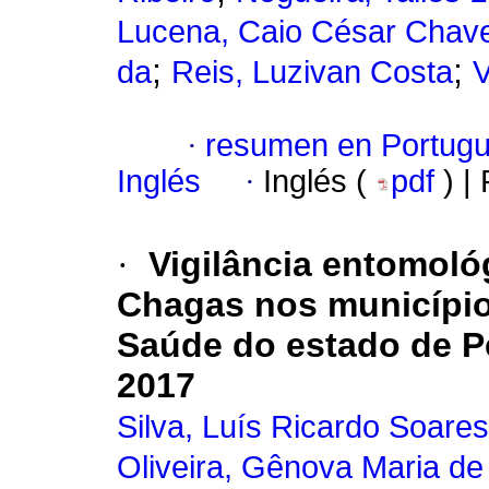
Lucena, Caio César Chav
;
;
da
Reis, Luzivan Costa
V
·
resumen en Portug
Inglés
·
Inglés (
pdf
) |
·
Vigilância entomoló
Chagas nos municípios
Saúde do estado de P
2017
Silva, Luís Ricardo Soare
Oliveira, Gênova Maria d