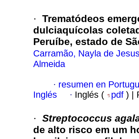
·
Trematódeos emerg
dulciaquícolas coleta
Peruíbe, estado de Sã
Carramão, Nayla de Jesus
Almeida
·
resumen en Portug
Inglés
·
Inglés (
pdf
) |
·
Streptococcus agala
de alto risco em um h