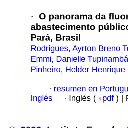
·
O panorama da fluo
abastecimento públic
Pará, Brasil
Rodrigues, Ayrton Breno T
Emmi, Danielle Tupinamb
Pinheiro, Helder Henrique
·
resumen en Portug
Inglés
·
Inglés (
pdf
) |