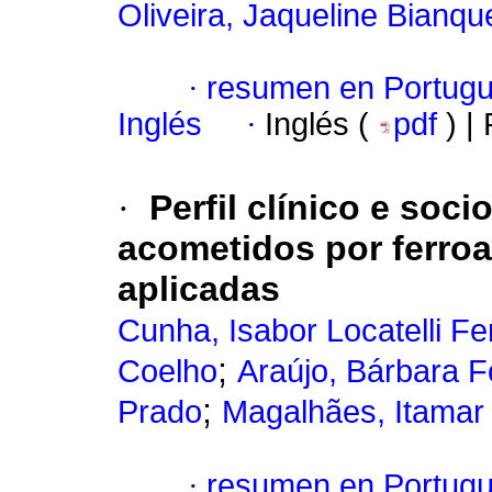
Oliveira, Jaqueline Bianqu
·
resumen en Portug
Inglés
·
Inglés (
pdf
) |
·
Perfil clínico e soc
acometidos por ferroa
aplicadas
Cunha, Isabor Locatelli F
;
Coelho
Araújo, Bárbara F
;
Prado
Magalhães, Itamar
·
resumen en Portug