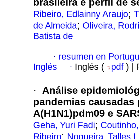
brasileira e perfil de
;
Ribeiro, Edlainny Araujo
T
;
de Almeida
Oliveira, Rodr
Batista de
·
resumen en Portug
Inglés
·
Inglés (
pdf
) |
·
Análise epidemiológ
pandemias causadas p
A(H1N1)pdm09 e SARS-
;
Geha, Yuri Fadi
Coutinho
;
Ribeiro
Nogueira, Talles L