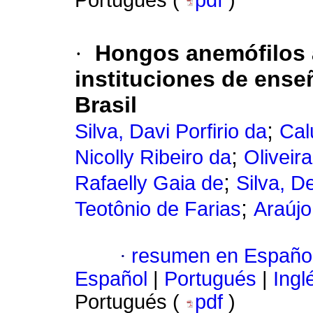
Portugués (
pdf
)
·
Hongos anemófilos a
instituciones de ense
Brasil
;
Silva, Davi Porfirio da
Cal
;
Nicolly Ribeiro da
Oliveir
;
Rafaelly Gaia de
Silva, D
;
Teotônio de Farias
Araújo
·
resumen en Españo
Español
|
Portugués
|
Ingl
Portugués (
pdf
)