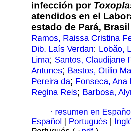
infección por
Toxopla
atendidos en el Labor
estado de Pará, Brasil
Ramos, Raissa Cristina Fe
;
Dib, Laís Verdan
Lobão, 
;
Lima
Santos, Claudijane
;
Antunes
Bastos, Otilio M
;
Pereira da
Fonseca, Ana 
;
Regina Reis
Barbosa, Aly
·
resumen en Españo
Español
|
Portugués
|
Ingl