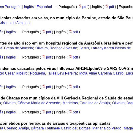
 em Português
|
Inglês
|
Espanhol
·
Português (
pdf
) | Inglês (
pdf
) | Espanho
olas coletados em valas, no município de Peruíbe, estado de São Paul
ristina de Almeida
ês
|
Inglês
·
Português (
pdf
) | Inglês (
pdf
)
ntes de alto risco em um hospital regional da Amazônia brasileira e perf
;
;
a, Brena de Almeida
Oliveira, Rodrigo Alves de
Jesus, Lorrany Karen Batista de
ês
|
Inglês
·
Português (
pdf
) | Inglês (
pdf
)
andemias causadas pelos vírus Influenza A(H1N1)pdm09 e SARS-CoV-2 no
;
;
;
io César Ribeiro
Nogueira, Talles Levi Pereira
Mota, Aline Carolina Castro
Luc
ês
|
Inglês
·
Português (
pdf
) | Inglês (
pdf
)
 de Chagas nos municípios da VIII Gerência Regional de Saúde do estad
;
;
;
o
Oliveira, Gênova Maria de Azevedo
Medeiros, Carolina de Araújo
Oliveira, Ja
ês
|
Inglês
·
Português (
pdf
) | Inglês (
pdf
)
acometidos por ferroadas de arraias e terapêuticas aplicadas
;
;
;
ra Coelho
Araújo, Bárbara Fontinele Castro de
Borges, Mariana do Prado
Magal