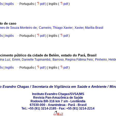
ês
|
Inglês
·
Português (
pdf
) | Inglês (
pdf
)
to de caso
;
;
omes de Souza Monteiro de
Carneiro, Thiago Xavier
Xavier, Marília Brasil
ês
|
Inglês
·
Português (
pdf
) | Inglês (
pdf
)
cimento público da cidade de Belém, estado do Pará, Brasil
;
;
;
ina Luz
Emmi, Danielle Tupinambá
Barroso, Regina Fátima Feio
Pinheiro, Held
ês
|
Inglês
·
Português (
pdf
) | Inglês (
pdf
)
to Evandro Chagas / Secretaria de Vigilância em Saúde e Ambiente / Min
Instituto Evandro Chagas/SVSA/MS
Revista Pan-Amazônica de Saúde
Rodovia BR-316 km 7 s/n - Levilândia
67030-000 - Ananindeua - Pará - Brasil
Tel.: +55 (91) 3214-2185 - Fax: +55 (91) 3214-2214