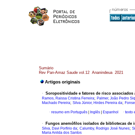
Sumário
Rev Pan-Amaz Saude vol.12 Ananindeua 2021
Artigos originais
·
Soropositividade e fatores de risco associados
;
Ramos, Raissa Cristina Ferreira
Palmer, João Pedro Si
;
;
Machado Pereira
Silva Júnior, Hirdes Pereira da
Fonse
·
resumo em Português
|
Inglês
|
Espanhol
·
texto
·
Fungos anemófilos isolados de bibliotecas de i
;
;
Silva, Davi Porfirio da
Calumby, Rodrigo José Nunes
S
Maria Anilda dos Santos