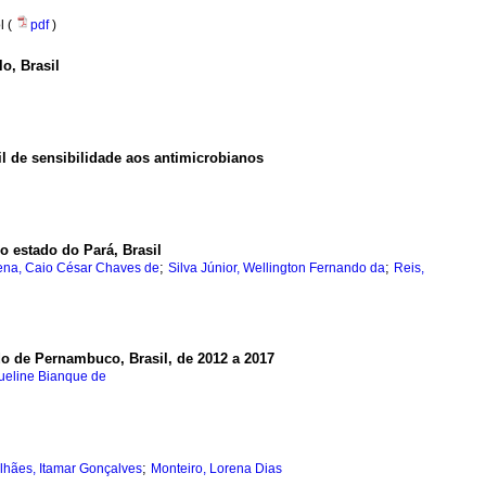
l (
pdf
)
o, Brasil
il de sensibilidade aos antimicrobianos
 estado do Pará, Brasil
;
;
ena, Caio César Chaves de
Silva Júnior, Wellington Fernando da
Reis,
o de Pernambuco, Brasil, de 2012 a 2017
queline Bianque de
;
hães, Itamar Gonçalves
Monteiro, Lorena Dias