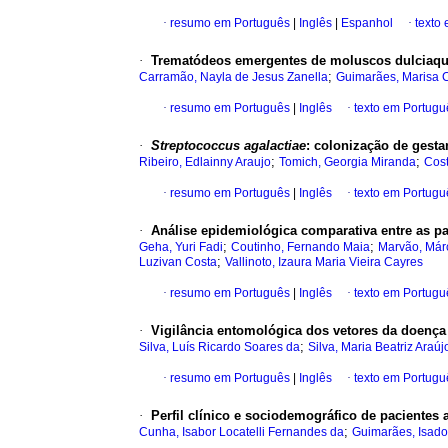
·
resumo em Português
|
Inglês
|
Espanhol
·
texto
·
Trematódeos emergentes de moluscos dulciaquíc
;
Carramão, Nayla de Jesus Zanella
Guimarães, Marisa C
·
resumo em Português
|
Inglês
·
texto em Portugu
·
Streptococcus agalactiae
: colonização de gesta
;
;
Ribeiro, Edlainny Araujo
Tomich, Georgia Miranda
Cost
·
resumo em Português
|
Inglês
·
texto em Portugu
·
Análise epidemiológica comparativa entre as p
;
;
Geha, Yuri Fadi
Coutinho, Fernando Maia
Marvão, Márc
;
Luzivan Costa
Vallinoto, Izaura Maria Vieira Cayres
·
resumo em Português
|
Inglês
·
texto em Portugu
·
Vigilância entomológica dos vetores da doença
;
Silva, Luís Ricardo Soares da
Silva, Maria Beatriz Araúj
·
resumo em Português
|
Inglês
·
texto em Portugu
·
Perfil clínico e sociodemográfico de pacientes 
;
Cunha, Isabor Locatelli Fernandes da
Guimarães, Isado