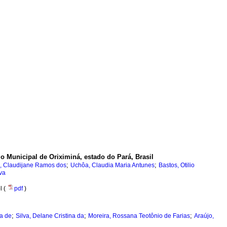
o Municipal de Oriximiná, estado do Pará, Brasil
;
;
, Claudijane Ramos dos
Uchôa, Claudia Maria Antunes
Bastos, Otilio
va
l (
pdf
)
;
;
;
a de
Silva, Delane Cristina da
Moreira, Rossana Teotônio de Farias
Araújo,