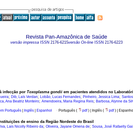
Revista Pan-Amazônica de Saúde
versão impressa
ISSN
2176-6215
versão On-line
ISSN
2176-6223
 à infecção por
Toxoplasma gondii
em pacientes atendidos no Laboratóri
;
;
;
;
queira
Dib, Laís Verdan
Lobão, Lucas Fernandes
Pinheiro, Jessica Lima
Santos
;
;
ca, Ana Beatriz Monteiro
Amendoeira, Maria Regina Reis
Barbosa, Alynne da Sil
 em Português
|
Inglês
|
Espanhol
·
Português (
pdf
) | Inglês (
pdf
) | Espanho
nstituições de ensino da Região Nordeste do Brasil
;
;
ilva, Lais Nicolly Ribeiro da
Oliveira, Jayane Omena de
Sousa, José Rafaelly Gai