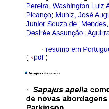
Pereira, Washington Luiz
;
Picanço
Muniz, José Augu
;
Junior Souza de
Mendes,
;
Desirée Assunção
Aguirr
·
resumo em Portugu
(
pdf
)
Artigos de revisão
·
Sapajus apella
como
de novas abordagens 
Parkinson