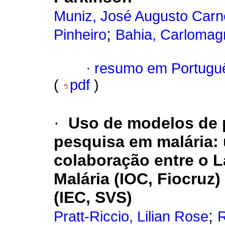
Muniz, José Augusto Carne
;
Pinheiro
Bahia, Carloma
·
resumo em Portugu
(
pdf
)
·
Uso de modelos de p
pesquisa em malária: 
colaboração entre o 
Malária (IOC, Fiocruz)
(IEC, SVS)
;
Pratt-Riccio, Lilian Rose
R