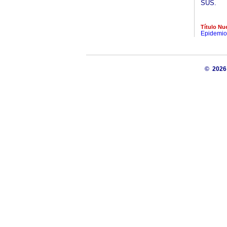
SUS.
Título Nu
Epidemio
© 202