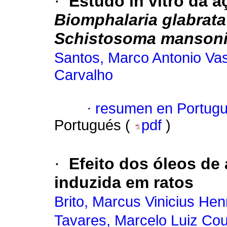
·
Estudo in vitro da a
Biomphalaria glabrata
Schistosoma manson
Santos, Marco Antonio Va
Carvalho
·
resumen en Portug
Portugués (
pdf
)
·
Efeito dos óleos de
induzida em ratos
Brito, Marcus Vinicius Hen
Tavares, Marcelo Luiz Cou