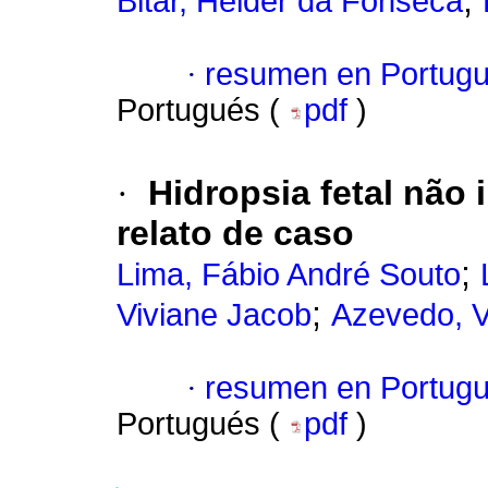
;
Bitar, Helder da Fonseca
·
resumen en Portug
Portugués (
pdf
)
·
Hidropsia fetal não
relato de caso
;
Lima, Fábio André Souto
;
Viviane Jacob
Azevedo, V
·
resumen en Portug
Portugués (
pdf
)