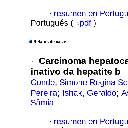
·
resumen en Portug
Portugués (
pdf
)
Relatos de casos
·
Carcinoma hepatocal
inativo da hepatite b
Conde, Simone Regina Sou
;
;
Pereira
Ishak, Geraldo
A
Sâmia
·
resumen en Portug