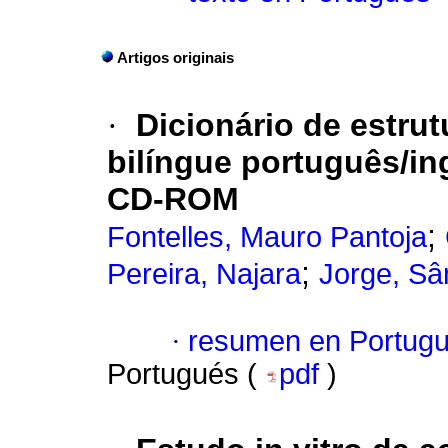
Artigos originais
·
Dicionário de estru
bilíngue português/i
CD-ROM
;
Fontelles, Mauro Pantoja
;
Pereira, Najara
Jorge, S
·
resumen en Portug
Portugués (
pdf
)