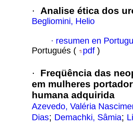
·
Analise ética dos u
Begliomini, Helio
·
resumen en Portug
Portugués (
pdf
)
·
Freqüência das neopl
em mulheres portador
humana adquirida
Azevedo, Valéria Nascim
;
;
Dias
Demachki, Sâmia
L