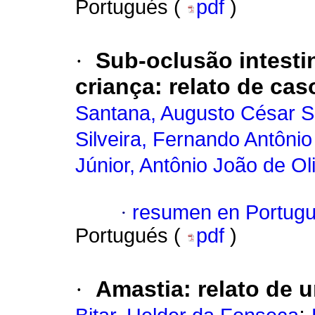
Portugués (
pdf
)
·
Sub-oclusão intesti
criança
:
relato de cas
Santana, Augusto César S
Silveira, Fernando Antônio
Júnior, Antônio João de Ol
·
resumen en Portug
Portugués (
pdf
)
·
Amastia
:
relato de 