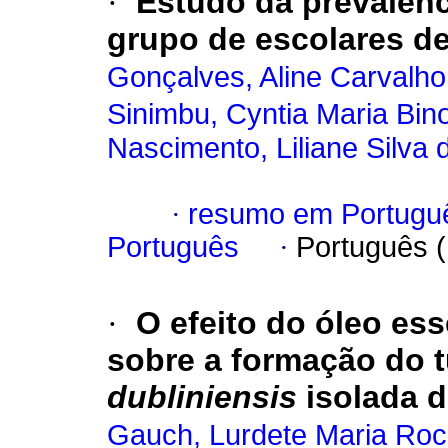
·
Estudo da prevalênc
grupo de escolares de
Gonçalves, Aline Carvalho
Sinimbu, Cyntia Maria Bin
Nascimento, Liliane Silva 
·
resumo em Portugu
Português
·
Português 
·
O efeito do óleo es
sobre a formação do 
dubliniensis
isolada 
Gauch, Lurdete Maria Ro