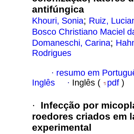
antifúngica
;
Khouri, Sonia
Ruiz, Lucia
Bosco Christiano Maciel d
;
Domaneschi, Carina
Hahn
Rodrigues
·
resumo em Portugu
Inglês
·
Inglês (
pdf
)
·
Infecção por micopl
roedores criados em l
experimental