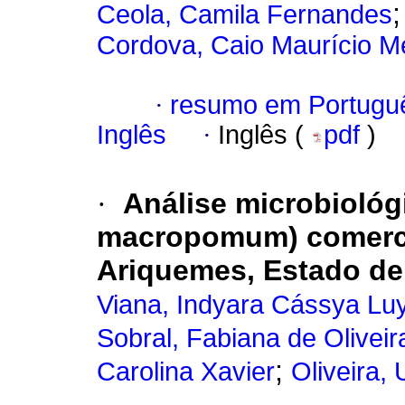
Ceola, Camila Fernandes
Cordova, Caio Maurício 
·
resumo em Portugu
Inglês
·
Inglês (
pdf
)
·
Análise microbioló
macropomum) comercia
Ariquemes, Estado de
Viana, Indyara Cássya Lu
Sobral, Fabiana de Oliveir
;
Carolina Xavier
Oliveira, 