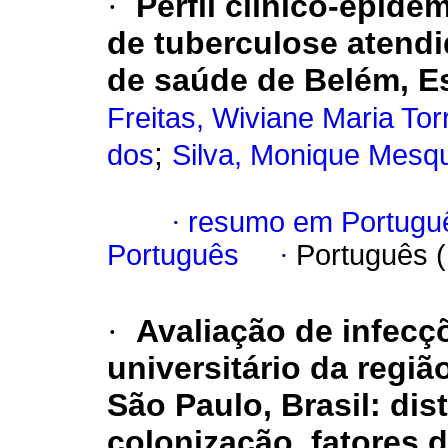
·
Perfil clínico-epide
de tuberculose atend
de saúde de Belém, Es
Freitas, Wiviane Maria To
;
dos
Silva, Monique Mesqu
·
resumo em Portugu
Português
·
Português 
·
Avaliação de infecç
universitário da regiã
São Paulo, Brasil: dis
colonização, fatores d