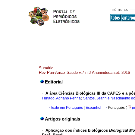
Sumário
Rev Pan-Amaz Saude v.7 n.3 Ananindeua set. 2016
Editorial
·
A área Ciências Biológicas III da CAPES e a pó
;
Furtado, Adriano Penha
Santos, Jeannie Nascimento d
·
texto em Português
|
Espanhol
·
Português (
p
Artigos originais
·
Aplicação dos índices biológicos
Biological Mo