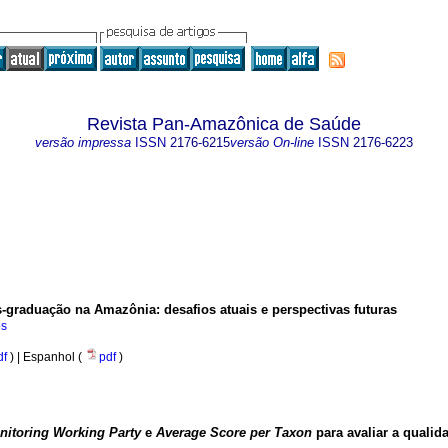
Revista Pan-Amazônica de Saúde
versão impressa
ISSN
2176-6215
versão On-line
ISSN
2176-6223
s-graduação na Amazônia: desafios atuais e perspectivas futuras
os
df
) | Espanhol (
pdf
)
nitoring Working Party
e
Average Score per Taxon
para avaliar a quali