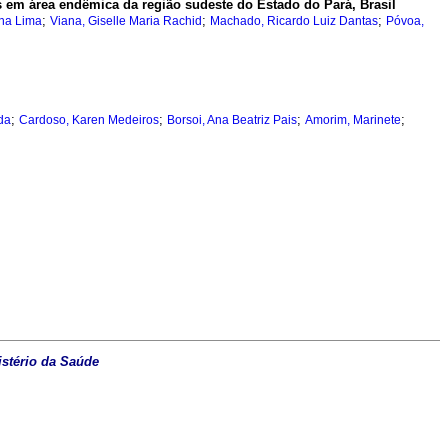
em área endêmica da região sudeste do Estado do Pará, Brasil
;
;
;
ina Lima
Viana, Giselle Maria Rachid
Machado, Ricardo Luiz Dantas
Póvoa,
;
;
;
;
da
Cardoso, Karen Medeiros
Borsoi, Ana Beatriz Pais
Amorim, Marinete
istério da Saúde