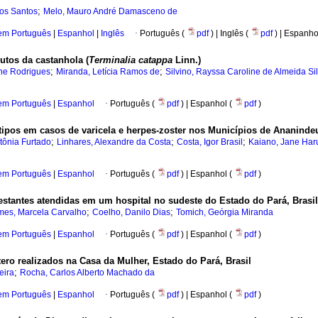
;
dos Santos
Melo, Mauro André Damasceno de
 em Português
|
Espanhol
|
Inglês
·
Português (
pdf
) | Inglês (
pdf
) | Espanho
utos da castanhola (
Terminalia catappa
Linn.)
;
;
ine Rodrigues
Miranda, Letícia Ramos de
Silvino, Rayssa Caroline de Almeida Si
 em Português
|
Espanhol
·
Português (
pdf
) | Espanhol (
pdf
)
nótipos em casos de varicela e herpes-zoster nos Municípios de Ananinde
;
;
;
ntônia Furtado
Linhares, Alexandre da Costa
Costa, Igor Brasil
Kaiano, Jane Har
 em Português
|
Espanhol
·
Português (
pdf
) | Espanhol (
pdf
)
estantes atendidas em um hospital no sudeste do Estado do Pará, Brasil
;
;
es, Marcela Carvalho
Coelho, Danilo Dias
Tomich, Geórgia Miranda
 em Português
|
Espanhol
·
Português (
pdf
) | Espanhol (
pdf
)
tero realizados na Casa da Mulher, Estado do Pará, Brasil
;
eira
Rocha, Carlos Alberto Machado da
 em Português
|
Espanhol
·
Português (
pdf
) | Espanhol (
pdf
)