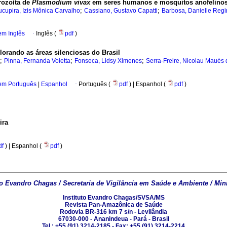
rozoíta de
Plasmodium vivax
em seres humanos e mosquitos anofelinos 
;
;
ucupira, Izis Mônica Carvalho
Cassiano, Gustavo Capatti
Barbosa, Danielle Reg
em Inglês
·
Inglês (
pdf
)
lorando as áreas silenciosas do Brasil
;
;
;
Pinna, Fernanda Voietta
Fonseca, Lidsy Ximenes
Serra-Freire, Nicolau Maués 
 em Português
|
Espanhol
·
Português (
pdf
) | Espanhol (
pdf
)
ira
df
) | Espanhol (
pdf
)
to Evandro Chagas / Secretaria de Vigilância em Saúde e Ambiente / Min
Instituto Evandro Chagas/SVSA/MS
Revista Pan-Amazônica de Saúde
Rodovia BR-316 km 7 s/n - Levilândia
67030-000 - Ananindeua - Pará - Brasil
Tel.: +55 (91) 3214-2185 - Fax: +55 (91) 3214-2214