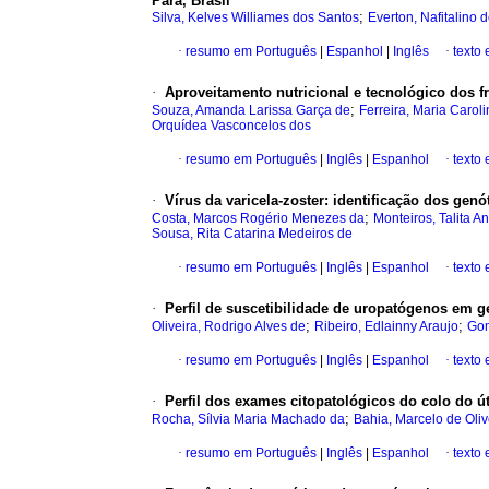
Pará, Brasil
;
Silva, Kelves Williames dos Santos
Everton, Nafitalino 
·
resumo em Português
|
Espanhol
|
Inglês
·
texto
·
Aproveitamento nutricional e tecnológico dos fr
;
Souza, Amanda Larissa Garça de
Ferreira, Maria Carol
Orquídea Vasconcelos dos
·
resumo em Português
|
Inglês
|
Espanhol
·
texto
·
Vírus da varicela-zoster: identificação dos ge
;
Costa, Marcos Rogério Menezes da
Monteiros, Talita A
Sousa, Rita Catarina Medeiros de
·
resumo em Português
|
Inglês
|
Espanhol
·
texto
·
Perfil de suscetibilidade de uropatógenos em g
;
;
Oliveira, Rodrigo Alves de
Ribeiro, Edlainny Araujo
Gom
·
resumo em Português
|
Inglês
|
Espanhol
·
texto
·
Perfil dos exames citopatológicos do colo do ú
;
Rocha, Sílvia Maria Machado da
Bahia, Marcelo de Oliv
·
resumo em Português
|
Inglês
|
Espanhol
·
texto