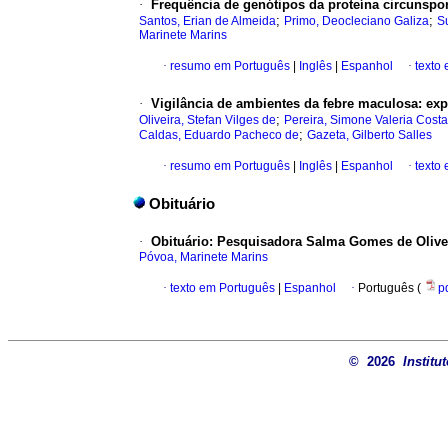
·
Frequência de genótipos da proteína circunspo
;
;
Santos, Erian de Almeida
Primo, Deocleciano Galiza
S
Marinete Marins
·
resumo em Português
|
Inglês
|
Espanhol
·
texto 
·
Vigilância de ambientes da febre maculosa: exp
;
Oliveira, Stefan Vilges de
Pereira, Simone Valeria Costa
;
Caldas, Eduardo Pacheco de
Gazeta, Gilberto Salles
·
resumo em Português
|
Inglês
|
Espanhol
·
texto
Obituário
·
Obituário: Pesquisadora Salma Gomes de Olive
Póvoa, Marinete Marins
·
texto em Português
|
Espanhol
·
Português (
p
© 2026
Institu