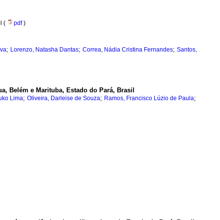
l (
pdf
)
;
;
;
lva
Lorenzo, Natasha Dantas
Correa, Nádia Cristina Fernandes
Santos,
ua, Belém e Marituba, Estado do Pará, Brasil
;
;
;
uko Lima
Oliveira, Darleise de Souza
Ramos, Francisco Lúzio de Paula