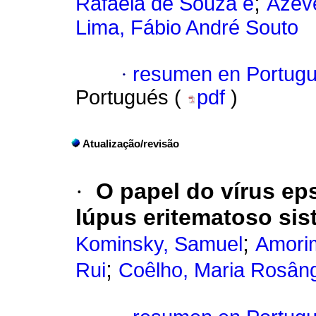
;
Rafaela de Souza e
Azev
Lima, Fábio André Souto
·
resumen en Portug
Portugués (
pdf
)
Atualização/revisão
·
O papel do vírus ep
lúpus eritematoso sis
;
Kominsky, Samuel
Amori
;
Rui
Coêlho, Maria Rosân