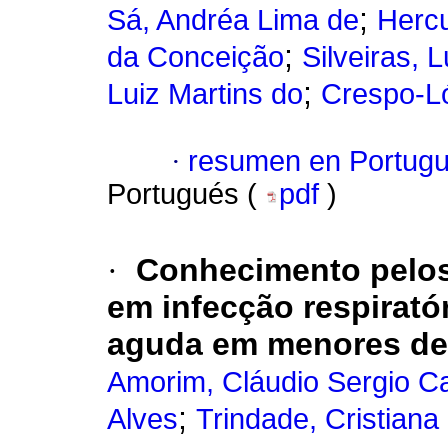
;
Sá, Andréa Lima de
Herc
;
da Conceição
Silveiras, 
;
Luiz Martins do
Crespo-Ló
·
resumen en Portug
Portugués (
pdf
)
·
Conhecimento pelos 
em infecção respirató
aguda em menores de
Amorim, Cláudio Sergio C
;
Alves
Trindade, Cristiana