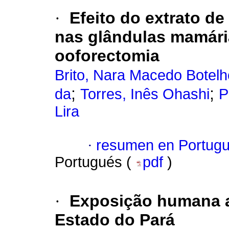
·
Efeito do extrato de
nas glândulas mamári
ooforectomia
Brito, Nara Macedo Botelh
;
;
da
Torres, Inês Ohashi
P
Lira
·
resumen en Portug
Portugués (
pdf
)
·
Exposição humana a
Estado do Pará