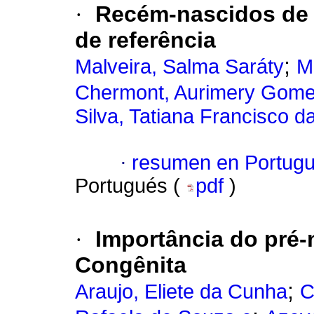
·
Recém-nascidos de 
de referência
;
Malveira, Salma Saráty
M
Chermont, Aurimery Gom
Silva, Tatiana Francisco d
·
resumen en Portug
Portugués (
pdf
)
·
Importância do pré-n
Congênita
;
Araujo, Eliete da Cunha
C