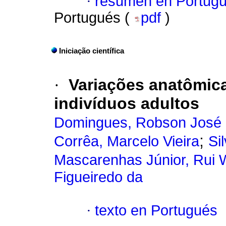
·
resumen en Portug
Portugués (
pdf
)
Iniciação científica
·
Variações anatômic
indivíduos adultos
Domingues, Robson José
;
Corrêa, Marcelo Vieira
Si
Mascarenhas Júnior, Rui 
Figueiredo da
·
texto en Portugués