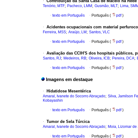
·
Contribuição da Santa Casa de Maceió na Rede
;
;
;
Tenório, MTF
Pacheco, LMM
Gusmão, MLT
Lima, SM
·
texto em Português
·
Português (
pdf
)
·
Acidentes ocupacionais com material perfuroco
;
;
Ferreira, MSS
Araújo, LM
Santos, VLC
·
texto em Português
·
Português (
pdf
)
·
Avaliação das CCIH'S dos hospitais públicos, p
;
;
;
;
Santos, RJ
Medeiros, RB
Oliveira, ICB
Pereira, DCA
·
texto em Português
·
Português (
pdf
)
Imagens em destaque
·
Hidatidose Mesentérica
;
Amaral, Ivanete do Socorro Abraçado
Silva, Jamilson F
Kobayashin
·
texto em Português
·
Português (
pdf
)
·
Tumor de Sela Túrcica
;
Amaral, Ivanete do Socorro Abraçado
Moia, Lizomar de
·
texto em Português
·
Português (
pdf
)