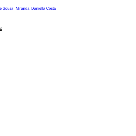
;
de Sousa
Miranda, Daniella Costa
á