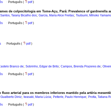
ês
·
Português (
pdf
)
xames de colpocitologia em Tome-Açu, Pará
:
Prevalence of gardnerella 
;
;
;
Santos, Taiany Bicalho dos
Garcia, Maria Alice Freitas
Tsutsumi, Mihoko Yamam
ês
·
Português (
pdf
)
s
·
Português (
pdf
)
;
;
;
Castelo Branco de
Sobrinho, Edgar de Brito
Campos, Brenda Prazeres de
Olivei
ês
·
Português (
pdf
)
fluxo arterial para os membros inferiores mantido pela artéria mesentér
;
;
;
 Gualberto Diniz
Iwasaki, Maria Lúcia
Petterle, Paulo Henrique
Protta, Tatiana 
ês
·
Português (
pdf
)