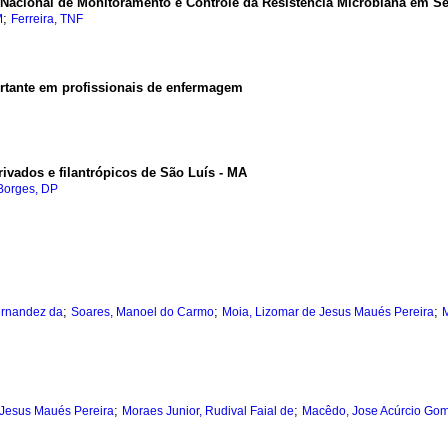
 Nacional de Monitoramento e Controle da Resistência Microbiana em S
;
M
Ferreira, TNF
rtante em profissionais de enfermagem
rivados e filantrópicos de São Luís - MA
Borges, DP
;
;
;
ernandez da
Soares, Manoel do Carmo
Moia, Lizomar de Jesus Maués Pereira
M
;
;
 Jesus Maués Pereira
Moraes Junior, Rudival Faial de
Macêdo, Jose Acúrcio Gom