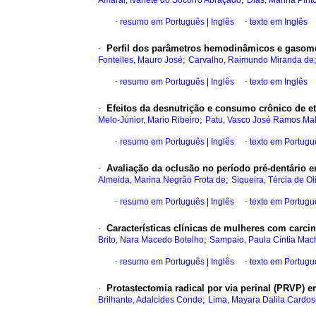
Amaral, Ivanete do Socorro Abraçado
Dias, Marina Pint
·
resumo em Português
|
Inglês
·
texto em Inglês
·
Perfil dos parâmetros hemodinâmicos e gasom
;
Fontelles, Mauro José
Carvalho, Raimundo Miranda de
·
resumo em Português
|
Inglês
·
texto em Inglês
·
Efeitos da desnutrição e consumo crônico de et
;
Melo-Júnior, Mario Ribeiro
Patu, Vasco José Ramos Mal
·
resumo em Português
|
Inglês
·
texto em Portugu
·
Avaliação da oclusão no período pré-dentário 
;
Almeida, Marina Negrão Frota de
Siqueira, Tércia de Ol
·
resumo em Português
|
Inglês
·
texto em Portugu
·
Características clínicas de mulheres com carc
;
Brito, Nara Macedo Botelho
Sampaio, Paula Cíntia Ma
·
resumo em Português
|
Inglês
·
texto em Portugu
·
Protastectomia radical por via perinal (PRVP) e
;
Brilhante, Adalcides Conde
Lima, Mayara Dalila Cardos