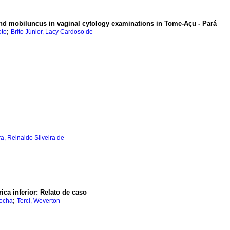
and mobiluncus in vaginal cytology examinations in Tome-Açu - Pará
;
oto
Brito Júnior, Lacy Cardoso de
ra, Reinaldo Silveira de
ica inferior
:
Relato de caso
;
Rocha
Terci, Weverton