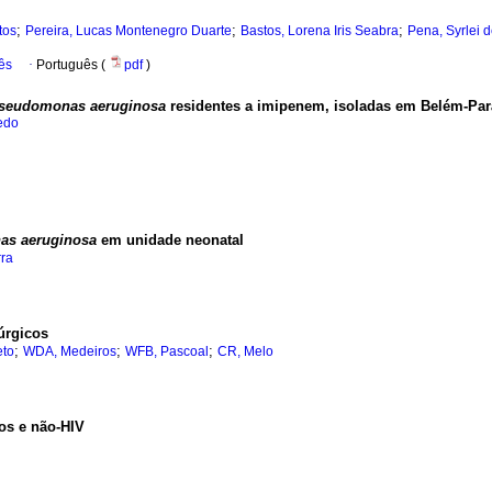
;
;
;
tos
Pereira, Lucas Montenegro Duarte
Bastos, Lorena Iris Seabra
Pena, Syrlei 
ês
·
Português (
pdf
)
seudomonas aeruginosa
residentes a imipenem, isoladas em Belém-Par
edo
s aeruginosa
em unidade neonatal
rra
úrgicos
;
;
;
eto
WDA, Medeiros
WFB, Pascoal
CR, Melo
os e não-HIV