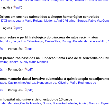
o Franco
Fernandes, Clariana Casali Rodrigues
Moia, Lizomar de Jesus Maués P
·
Inglês (
pdf
)
étricos em coelhos submetidos a choque hemorrágico controlado
;
;
;
D'Oliveira, Luana Maria Relvas
Madeira, André Vilarino
Borges, Pablo Vaz Gon
·
Inglês (
pdf
)
anol sobre o perfil histológico do pâncreas de ratos recém-natos
;
;
;
ta
Filho, Jorge Luiz Silva Araújo
Costa-Silva, Rodrigo Bacelar da
Pontes-Filho,
ês
·
Português (
pdf
)
em prematuros nascidos na Fundação Santa Casa de Misericórdia do Par
;
iveira
Ribeiro, Suelly Maria Mendes
ês
·
Português (
pdf
)
inoma mamário ductal invasivo submetidas à quimioterapia neoadjuvante
;
;
chado
Castro, Aline Andreza Henderson de
Oliveira, Maíra Rodrigues de
ês
·
Português (
pdf
)
m hospital não universitário: estudo de 13 casos
;
;
;
o de
Marreiro, Cecília Mendes
Sousa, Brena Andrade de
Aguiar, Maurício Figu