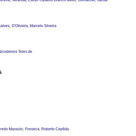
ereira
Miranda, Esther Castello Branco Mello
Demachki, Sâmia
;
çalves
D'Oliveira, Marcelo Silveira
 Nicodemos Teles de
á
;
eiredo Massulo
Fonseca, Roberto Cepêda