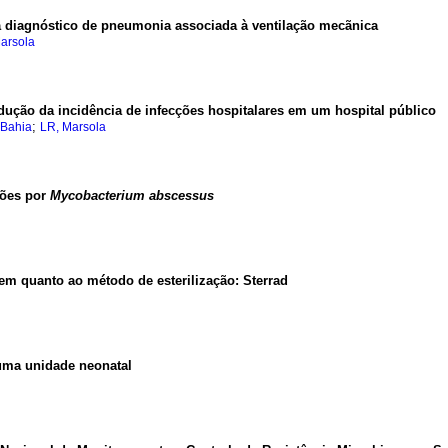
a diagnóstico de pneumonia associada à ventilação mecãnica
arsola
dução da incidência de infecções hospitalares em um hospital público
;
 Bahia
LR, Marsola
ções por
Mycobacterium abscessus
m quanto ao método de esterilização: Sterrad
uma unidade neonatal