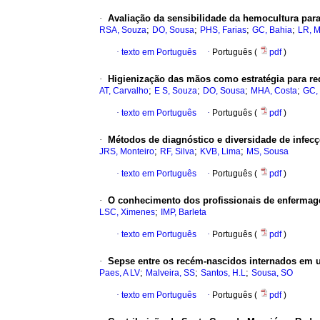
·
Avaliação da sensibilidade da hemocultura par
;
;
;
;
RSA, Souza
DO, Sousa
PHS, Farias
GC, Bahia
LR, M
·
texto em Português
·
Português (
pdf
)
·
Higienização das mãos como estratégia para re
;
;
;
;
AT, Carvalho
E S, Souza
DO, Sousa
MHA, Costa
GC,
·
texto em Português
·
Português (
pdf
)
·
Métodos de diagnóstico e diversidade de infec
;
;
;
JRS, Monteiro
RF, Silva
KVB, Lima
MS, Sousa
·
texto em Português
·
Português (
pdf
)
·
O conhecimento dos profissionais de enfermage
;
LSC, Ximenes
IMP, Barleta
·
texto em Português
·
Português (
pdf
)
·
Sepse entre os recém-nascidos internados em 
;
;
;
Paes, A LV
Malveira, SS
Santos, H.L
Sousa, SO
·
texto em Português
·
Português (
pdf
)