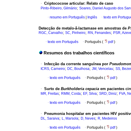
·
Criptococose articular
:
Relato de caso
;
Pinto-Ribeiro, Gilmário
Soares, Daniel Augusto dos San
·
resumo em Português
|
Inglês
·
texto em Portugu
Detecção de metalo-â-lactamase em amostras de
P
;
;
;
RGC, Carvalho
SC, Pinheiro
RN, Fenandes
PSR, Azev
·
texto em Português
·
Português (
pdf
)
Resumos dos trabalhos científicos
·
Infecção da corrente sanguínea por
Pseudomona
;
;
;
ICRS, Carneiro
DC, Boulhosa
JM, Vencelau
SS, Beze
·
texto em Português
·
Português (
pdf
)
·
Surto de
Burkholderia cepacia
em pacientes cir
;
;
;
;
MR, Freitas
RMM, Costa
EF, Silva
SRD, Diniz
FVA, N
·
texto em Português
·
Português (
pdf
)
·
Pneumonia hospitalar em pacientes HIV positiv
;
;
;
DL, Saraiva
L, Marsola
D, Neves
R, Medeiros
·
texto em Português
·
Português (
pdf
)